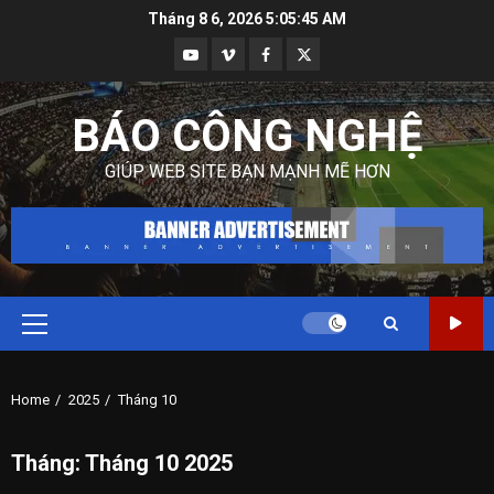
Skip
Tháng 8 6, 2026
5:05:47 AM
to
Youtube
Vimeo
Facebook
Twitter
content
BÁO CÔNG NGHỆ
GIÚP WEB SITE BẠN MẠNH MẼ HƠN
Primary
Menu
Home
2025
Tháng 10
Tháng:
Tháng 10 2025