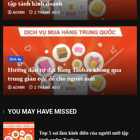
tập tành kinh doanh
ADMIN
2 THÁNG AGO
Dịch vụ
Hướng dẫn tự đặt hàng Taobao không qua
trung gian cực dễ cho người mới
ADMIN
2 THÁNG AGO
YOU MAY HAVE MISSED
Top 5 sai lầm kinh điển của người mới tập
tành order Taobao