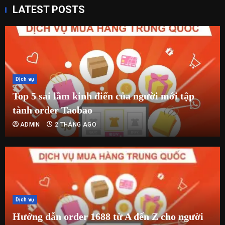
LATEST POSTS
Dịch vụ
Top 5 sai lầm kinh điển của người mới tập
tành order Taobao
ADMIN
2 THÁNG AGO
Dịch vụ
Hướng dẫn order 1688 từ A đến Z cho người