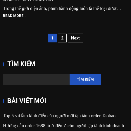
Trong thế giới điện ảnh, phim hành động luôn là thể loại được...
READ MORE..
Phân
1
2
Next
trang
bài
TÌM KIẾM
viết
TÌM KIẾM
BÀI VIẾT MỚI
Top 5 sai lầm kinh điển của người mới tập tành order Taobao
Hướng dẫn order 1688 từ A đến Z cho người tập tành kinh doanh