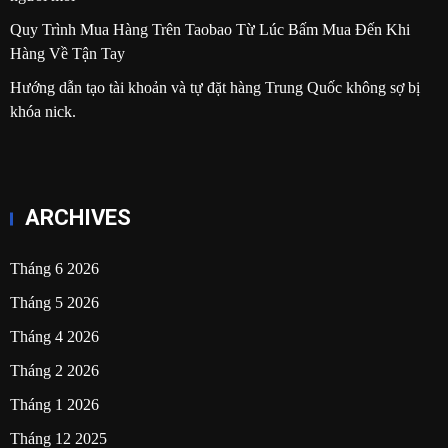
Quy Trình Mua Hàng Trên Taobao Từ Lúc Bấm Mua Đến Khi
Hàng Về Tận Tay
Hướng dẫn tạo tài khoản và tự đặt hàng Trung Quốc không sợ bị
khóa nick.
ARCHIVES
Tháng 6 2026
Tháng 5 2026
Tháng 4 2026
Tháng 2 2026
Tháng 1 2026
Tháng 12 2025