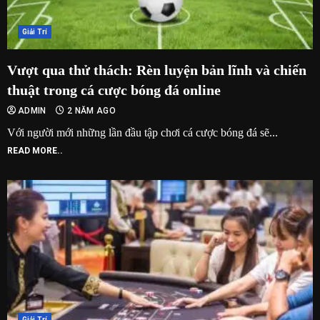
Giải Trí
Vượt qua thử thách: Rèn luyện bản lĩnh và chiến
thuật trong cá cược bóng đá online
ADMIN
2 NĂM AGO
Với người mới những lần đầu tập chơi cá cược bóng đá sẽ...
READ MORE..
Giải Trí