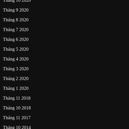
Tháng 10 2020
Tháng 9 2020
Tháng 8 2020
Tháng 7 2020
Tháng 6 2020
Tháng 5 2020
Tháng 4 2020
Tháng 3 2020
Tháng 2 2020
Tháng 1 2020
Tháng 11 2018
Tháng 10 2018
Tháng 11 2017
Tháng 10 2014