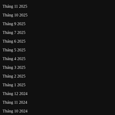
Tháng 11 2025
Tháng 10 2025
Tháng 9 2025
Tháng 7 2025
Tháng 6 2025
Tháng 5 2025
Tháng 4 2025
Tháng 3 2025
Tháng 2 2025
Tháng 1 2025
Tháng 12 2024
Tháng 11 2024
Tháng 10 2024