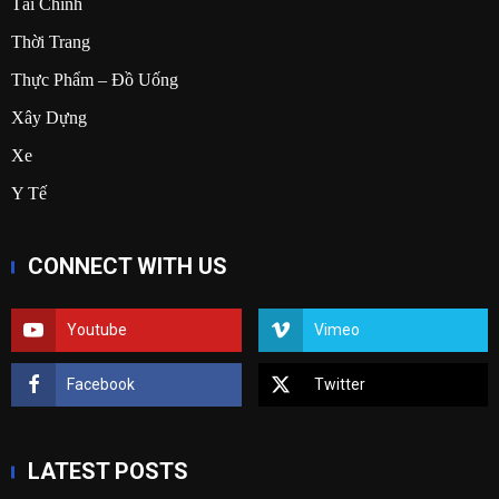
Tài Chính
Thời Trang
Thực Phẩm – Đồ Uống
Xây Dựng
Xe
Y Tế
CONNECT WITH US
Youtube
Vimeo
Facebook
Twitter
LATEST POSTS