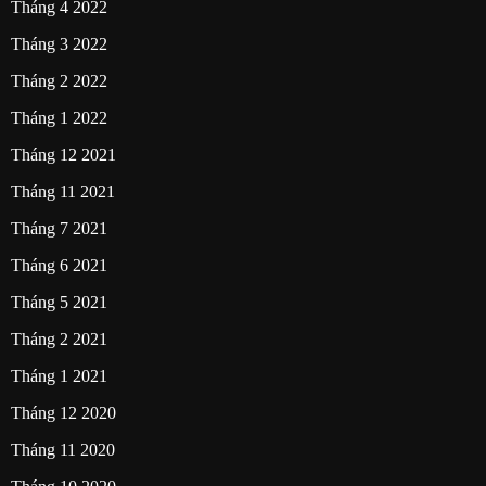
Tháng 4 2022
Tháng 3 2022
Tháng 2 2022
Tháng 1 2022
Tháng 12 2021
Tháng 11 2021
Tháng 7 2021
Tháng 6 2021
Tháng 5 2021
Tháng 2 2021
Tháng 1 2021
Tháng 12 2020
Tháng 11 2020