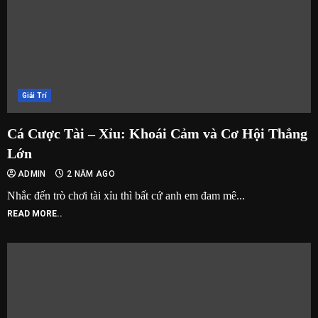
Giải Trí
Cá Cược Tài – Xỉu: Khoái Cảm và Cơ Hội Thắng
Lớn
ADMIN
2 NĂM AGO
Nhắc đến trò chơi tài xỉu thì bất cứ anh em đam mê...
READ MORE..