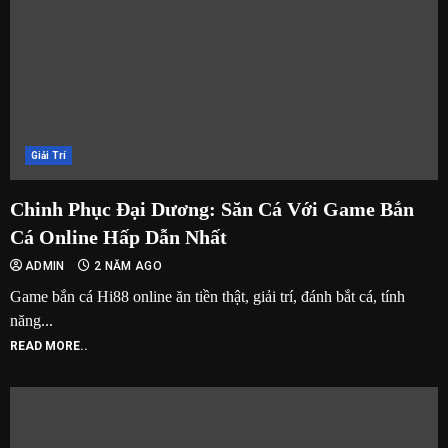
Giải Trí
Chinh Phục Đại Dương: Săn Cá Với Game Bắn
Cá Online Hấp Dẫn Nhất
ADMIN
2 NĂM AGO
Game bắn cá Hi88 online ăn tiền thật, giải trí, đánh bắt cá, tính
năng...
READ MORE..