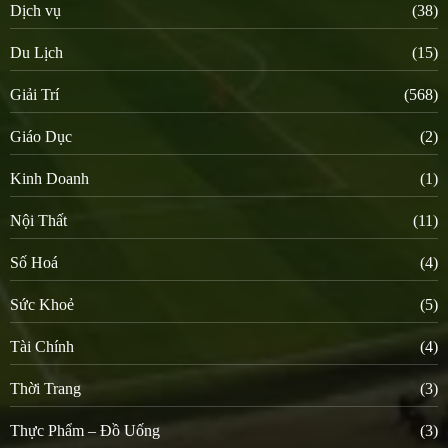
Dịch vụ
(38)
Du Lịch
(15)
Giải Trí
(568)
Giáo Dục
(2)
Kinh Doanh
(1)
Nội Thất
(11)
Số Hoá
(4)
Sức Khoẻ
(5)
Tài Chính
(4)
Thời Trang
(3)
Thực Phẩm – Đồ Uống
(3)