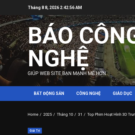
Skip
Tháng 8 8, 2026
2:42:57 AM
to
content
BÁO CÔN
NGHỆ
GIÚP WEB SITE BẠN MẠNH MẼ HƠN
BẤT ĐỘNG SẢN
CÔNG NGHỆ
GIÁO DỤC
Home
2025
Tháng 10
31
Top Phim Hoạt Hình 3D Tr
Giải Trí