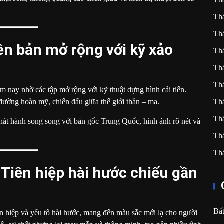
Th
Th
ên bản mở rộng với kỹ xảo
Th
Th
Th
ăm nay nhờ các tập mở rộng với kỹ thuật dựng hình cải tiến.
Th
 đường hoàn mỹ, chiến đấu giữa thế giới thần – ma.
Th
át hành song song với bản gốc Trung Quốc, hình ảnh rõ nét và
Th
Th
Tiên hiệp hài hước chiếu gần
Bấ
ên hiệp và yếu tố hài hước, mang đến màu sắc mới lạ cho người