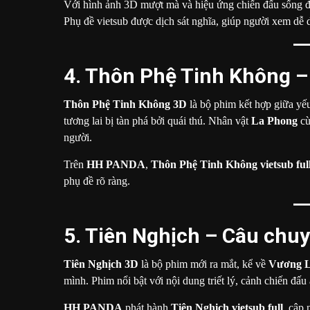
Với hình ảnh 3D mượt mà và hiệu ứng chiến đấu sống 
Phụ đề vietsub được dịch sát nghĩa, giúp người xem dễ 
4. Thôn Phệ Tinh Không –
Thôn Phệ Tinh Không 3D
là bộ phim kết hợp giữa yế
tương lai bị tàn phá bởi quái thú. Nhân vật
La Phong
cù
người.
Trên
HH PANDA
,
Thôn Phệ Tinh Không vietsub ful
phụ đề rõ ràng.
5. Tiên Nghịch – Câu chu
Tiên Nghịch 3D
là bộ phim mới ra mắt, kể về
Vương 
mình. Phim nổi bật với nội dung triết lý, cảnh chiến đấ
HH PANDA
phát hành
Tiên Nghịch vietsub full
, cập 