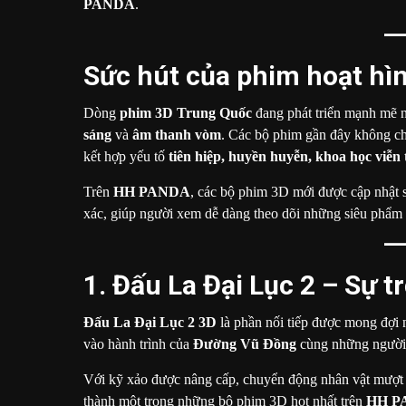
PANDA
.
Sức hút của phim hoạt hì
Dòng
phim 3D Trung Quốc
đang phát triển mạnh mẽ n
sáng
và
âm thanh vòm
. Các bộ phim gần đây không ch
kết hợp yếu tố
tiên hiệp, huyền huyễn, khoa học viễn
Trên
HH PANDA
, các bộ phim 3D mới được cập nhật s
xác, giúp người xem dễ dàng theo dõi những siêu phẩm 
1. Đấu La Đại Lục 2 – Sự 
Đấu La Đại Lục 2 3D
là phần nối tiếp được mong đợi n
vào hành trình của
Đường Vũ Đồng
cùng những người 
Với kỹ xảo được nâng cấp, chuyển động nhân vật mượt 
thành một trong những bộ phim 3D hot nhất trên
HH P