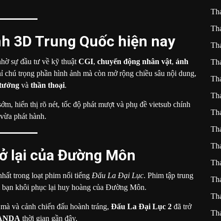
Th
Th
nh 3D Trung Quốc hiện nay
Th
hờ sự đầu tư về kỹ thuật
CGI
,
chuyển động nhân vật
,
ánh
Th
ỉ chú trọng phần hình ảnh mà còn mở rộng chiều sâu nội dung,
Th
 tưởng
và
thần thoại
.
Th
ớm, hiển thị rõ nét, tốc độ phát mượt và phụ đề vietsub chính
Th
vừa phát hành.
Th
Th
trở lại của Đường Môn
Th
hất trong loạt phim nổi tiếng
Đấu La Đại Lục
. Phim tập trung
Th
bạn khôi phục lại huy hoàng của Đường Môn.
Th
mà và cảnh chiến đấu hoành tráng,
Đấu La Đại Lục 2
đã trở
Th
ANDA
thời gian gần đây.