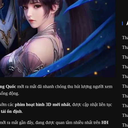
Th
Th
Th
Th
Th
Th
ung Quốc
mới ra mắt đã nhanh chóng thu hút lượng người xem
 sống động.
Th
 sớm các
phim hoạt hình 3D mới nhất
, được cập nhật liên tục
Th
 tải ổn định
.
Th
i ra mắt gần đây, đang được quan tâm nhiều nhất trên
HH
Th