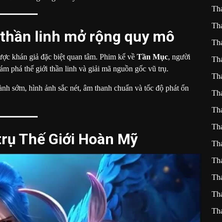
Th
Th
 thần linh mở rộng quy mô
Th
ược khán giả đặc biệt quan tâm. Phim kể về
Tần Mục
, người
Th
m phá thế giới thần linh và giải mã nguồn gốc vũ trụ.
Th
nh sớm, hình ảnh sắc nét, âm thanh chuẩn và tốc độ phát ổn
Th
Th
Th
 trụ Thế Giới Hoàn Mỹ
Th
Th
Th
Th
Th