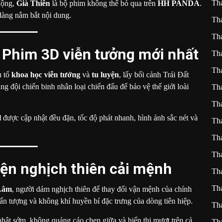
Th
động,
Già Thiên
là bộ phim không thể bỏ qua trên
HH PANDA
.
dàng nắm bắt nội dung.
Th
Th
 Phim 3D viễn tưởng mới nhất
Th
Th
u tố
khoa học viễn tưởng
và
tu luyện
, lấy bối cảnh Trái Đất
ng đội chiến binh nhân loại chiến đấu để bảo vệ thế giới loài
Th
Th
l
được cập nhật đều đặn, tốc độ phát nhanh, hình ảnh sắc nét và
Th
Th
Th
yện nghịch thiên cải mệnh
Th
Th
Lâm
, người dám nghịch thiên để thay đổi vận mệnh của chính
u ấn tượng và không khí huyền bí đặc trưng của dòng tiên hiệp.
Th
nhật sớm, không quảng cáo chen giữa và hiển thị mượt trên cả
Th