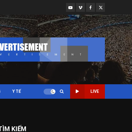
Youtube
Vimeo
Facebook
Twitter
G
Y TẾ
LIVE
TÌM KIẾM