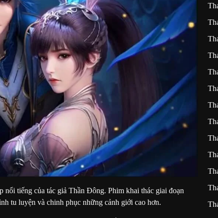
Th
Th
Th
Th
Th
Th
Th
Th
Th
Th
Th
Th
ệp nổi tiếng của tác giả Thần Đông. Phim khai thác giai đoạn
rình tu luyện và chinh phục những cảnh giới cao hơn.
Th