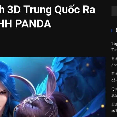
h 3D Trung Quốc Ra
 HH PANDA
Top
Ta
Hướ
do
Hướ
dễ
Qu
Kh
Hướ
sợ 