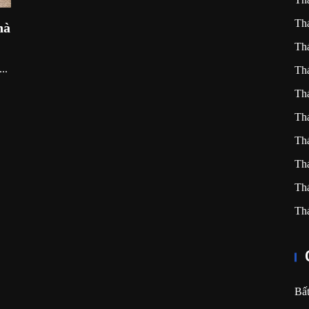
Th
hà
Th
..
Th
Th
Th
Th
Th
Th
Th
Bấ