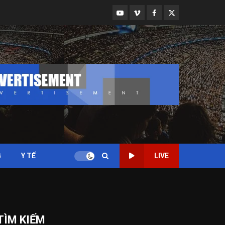
Youtube
Vimeo
Facebook
Twitter
G
Y TẾ
LIVE
TÌM KIẾM