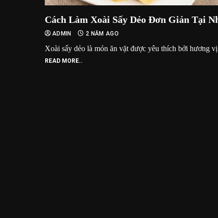
Cách Làm Xoài Sấy Dẻo Đơn Giản Tại N
ADMIN
2 NĂM AGO
Xoài sấy dẻo là món ăn vặt được yêu thích bởi hương vị.
READ MORE..