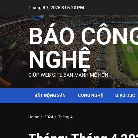
Skip
Tháng 8 7, 2026
8:05:21 PM
to
content
BÁO CÔN
NGHỆ
GIÚP WEB SITE BẠN MẠNH MẼ HƠN
BẤT ĐỘNG SẢN
CÔNG NGHỆ
GIÁO DỤC
Home
2024
Tháng 4