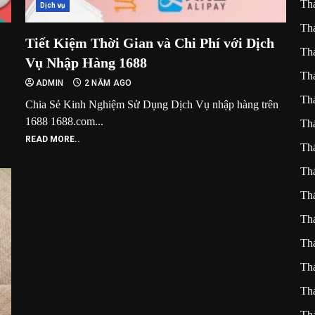
Th
Dịch vụ
Th
Tiết Kiệm Thời Gian và Chi Phí với Dịch
Th
Vụ Nhập Hàng 1688
Th
ADMIN
2 NĂM AGO
Th
Chia Sẻ Kinh Nghiệm Sử Dụng Dịch Vụ nhập hàng trên
1688 1688.com...
Th
READ MORE..
Th
Th
Th
Th
Th
Th
Th
Th