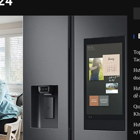
24
Top
Ta
Hướ
do
Hướ
dễ
Qu
Kh
Hướ
sợ 