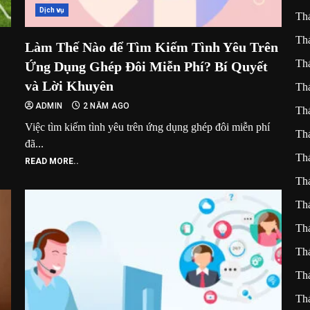
Dịch vụ
Th
Th
Làm Thế Nào để Tìm Kiếm Tình Yêu Trên
Th
Ứng Dụng Ghép Đôi Miễn Phí? Bí Quyết
và Lời Khuyên
Th
ADMIN
2 NĂM AGO
Th
Việc tìm kiếm tình yêu trên ứng dụng ghép đôi miễn phí
Th
đã...
Th
READ MORE..
Th
Th
Th
Th
Th
Th