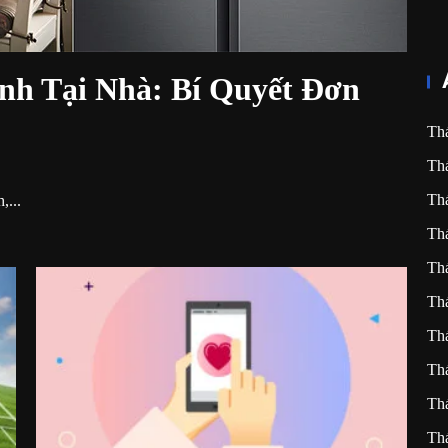
nh Tại Nhà: Bí Quyết Đơn
Th
Th
Th
,...
Th
Th
Th
Th
Th
Th
Th