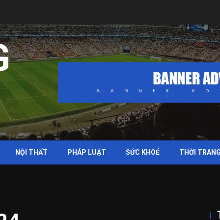
G
NỘI THẤT
PHÁP LUẬT
SỨC KHOẺ
THỜI TRAN