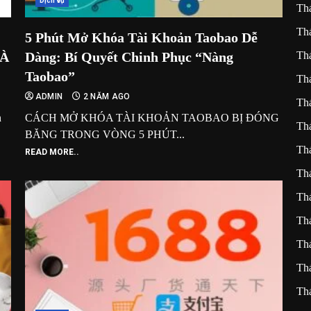
Dịch vụ
Th
Th
5 Phút Mở Khóa Tài Khoản Taobao Dễ
VÀ
Dàng: Bí Quyết Chinh Phục “Nàng
Th
Taobao”
Th
ADMIN
2 NĂM AGO
Th
n
CÁCH MỞ KHÓA TÀI KHOẢN TAOBAO BỊ ĐÓNG
Th
BĂNG TRONG VÒNG 5 PHÚT...
Th
READ MORE..
Th
Th
Th
Th
Th
Th