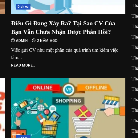
Th
Dịch vụ
Th
Điều Gì Đang Xảy Ra? Tại Sao CV Của
Th
Bạn Vẫn Chưa Nhận Được Phản Hồi?
Th
ADMIN
2 NĂM AGO
Th
Việc gửi CV như một phần của quá trình tìm kiếm việc
làm...
Th
READ MORE..
Th
Th
Th
Th
Th
Th
Th