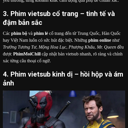
yêu thương, từng khoảnh khắc cảm động qua phụ đề chuẩn xác.
3. Phim vietsub cổ trang – tinh tế và
đậm bản sắc
Các
phim bộ
và
phim lẻ
cổ trang đến từ Trung Quốc, Hàn Quốc
hay Việt Nam luôn có sức hút đặc biệt. Những
phim online
như
Trường Tương Tư
,
Mộng Hoa Lục
,
Phượng Khấu
,
Mr. Queen
đều
được
PhimMoiChill
cập nhật bản vietsub nhanh, rõ ràng và chính
xác từng câu thoại cổ ngữ.
4. Phim vietsub kinh dị – hồi hộp và ám
ảnh