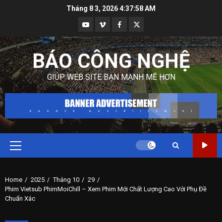
Skip
Tháng 8 3, 2026
4:37:59 AM
to
Youtube
Vimeo
Facebook
Twitter
content
BÁO CÔNG NGHỆ
GIÚP WEB SITE BẠN MẠNH MẼ HƠN
Primary
Menu
Home
2025
Tháng 10
29
Phim Vietsub PhimMoiChill – Xem Phim Mới Chất Lượng Cao Với Phụ Đề
Chuẩn Xác