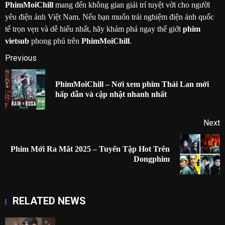
PhimMoiChill
mang đến không gian giải trí tuyệt vời cho người
yêu điện ảnh Việt Nam. Nếu bạn muốn trải nghiệm điện ảnh quốc
tế trọn vẹn và dễ hiểu nhất, hãy khám phá ngay thế giới
phim
vietsub
phong phú trên
PhimMoiChill
.
Post
Previous
navigation
PhimMoiChill – Nơi xem phim Thái Lan mới
P
hấp dẫn và cập nhật nhanh nhất
p
Next
Phim Mới Ra Mắt 2025 – Tuyển Tập Hot Trên
Next
Dongphim
post:
RELATED NEWS