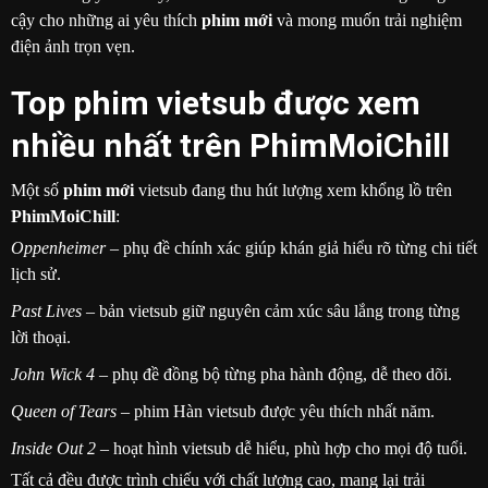
cậy cho những ai yêu thích
phim mới
và mong muốn trải nghiệm
điện ảnh trọn vẹn.
Top phim vietsub được xem
nhiều nhất trên PhimMoiChill
Một số
phim mới
vietsub đang thu hút lượng xem khổng lồ trên
PhimMoiChill
:
Oppenheimer
– phụ đề chính xác giúp khán giả hiểu rõ từng chi tiết
lịch sử.
Past Lives
– bản vietsub giữ nguyên cảm xúc sâu lắng trong từng
lời thoại.
John Wick 4
– phụ đề đồng bộ từng pha hành động, dễ theo dõi.
Queen of Tears
– phim Hàn vietsub được yêu thích nhất năm.
Inside Out 2
– hoạt hình vietsub dễ hiểu, phù hợp cho mọi độ tuổi.
Tất cả đều được trình chiếu với chất lượng cao, mang lại trải