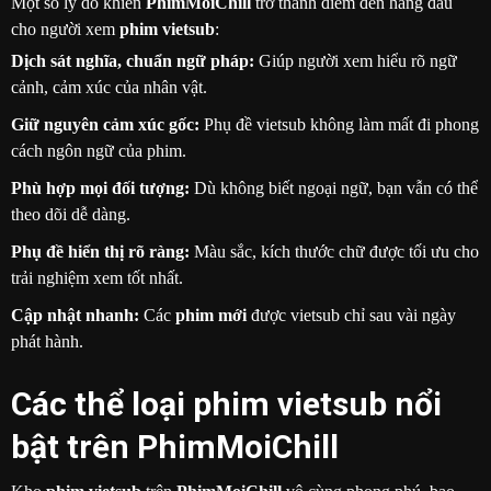
Một số lý do khiến
PhimMoiChill
trở thành điểm đến hàng đầu
cho người xem
phim vietsub
:
Dịch sát nghĩa, chuẩn ngữ pháp:
Giúp người xem hiểu rõ ngữ
cảnh, cảm xúc của nhân vật.
Giữ nguyên cảm xúc gốc:
Phụ đề vietsub không làm mất đi phong
cách ngôn ngữ của phim.
Phù hợp mọi đối tượng:
Dù không biết ngoại ngữ, bạn vẫn có thể
theo dõi dễ dàng.
Phụ đề hiển thị rõ ràng:
Màu sắc, kích thước chữ được tối ưu cho
trải nghiệm xem tốt nhất.
Cập nhật nhanh:
Các
phim mới
được vietsub chỉ sau vài ngày
phát hành.
Các thể loại phim vietsub nổi
bật trên PhimMoiChill