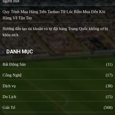
người mới
Quy Trình Mua Hàng Trên Taobao Từ Lúc Bấm Mua Đến Khi
Hàng Về Tận Tay
Hướng dẫn tạo tài khoản và tự đặt hàng Trung Quốc không sợ bị
khóa nick.
DANH MỤC
Bất Động Sản
(11)
Công Nghệ
(17)
Dịch vụ
(38)
Du Lịch
(15)
Giải Trí
(568)