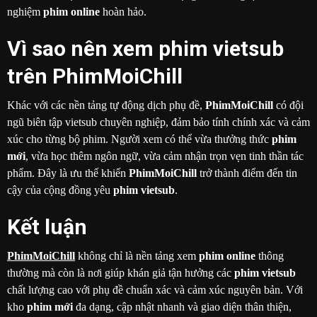
nghiệm
phim online
hoàn hảo.
Vì sao nên xem phim vietsub
trên PhimMoiChill
Khác với các nền tảng tự động dịch phụ đề,
PhimMoiChill
có đội
ngũ biên tập vietsub chuyên nghiệp, đảm bảo tính chính xác và cảm
xúc cho từng bộ phim. Người xem có thể vừa thưởng thức
phim
mới
, vừa học thêm ngôn ngữ, vừa cảm nhận trọn vẹn tinh thần tác
phẩm. Đây là ưu thế khiến
PhimMoiChill
trở thành điểm đến tin
cậy của cộng đồng yêu
phim vietsub
.
Kết luận
PhimMoiChill
không chỉ là nền tảng xem
phim online
thông
thường mà còn là nơi giúp khán giả tận hưởng các
phim vietsub
chất lượng cao với phụ đề chuẩn xác và cảm xúc nguyên bản. Với
kho
phim mới
đa dạng, cập nhật nhanh và giao diện thân thiện,