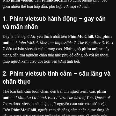
Kho
phim vietsub
trên
PhimMoiChill
vô cùng phong phú, bao
gồm nhiều thể loại hấp dẫn, phù hợp với mọi sở thích.
1. Phim vietsub hành động – gay cấn
và mãn nhãn
Đây là thể loại được yêu thích nhất trên
PhimMoiChill
. Các
phim
mới
như
John Wick 4
,
Mission: Impossible 7
,
The Equalizer 3
,
Fast
X
đều có bản vietsub chất lượng cao. Những bộ
phim online
này
mang đến trải nghiệm chân thật nhờ phụ đề đồng bộ với lời thoại,
giúp người xem theo dõi trọn vẹn từng tình tiết.
2. Phim vietsub tình cảm – sâu lắng và
chân thực
Thể loại tình cảm luôn chạm đến trái tim người xem. Các
phim
mới
như
Mai
,
La La Land
,
Past Lives
,
The Idea of You
,
Queen of
Tears
được vietsub cẩn thận, giữ nguyên cảm xúc của nhân vật.
Trên
PhimMoiChill
, người xem dễ dàng cảm nhận được từng lời