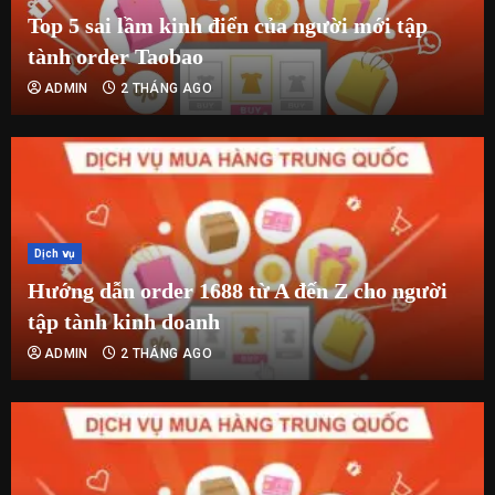
Top 5 sai lầm kinh điển của người mới tập
tành order Taobao
ADMIN
2 THÁNG AGO
Dịch vụ
Hướng dẫn order 1688 từ A đến Z cho người
tập tành kinh doanh
ADMIN
2 THÁNG AGO