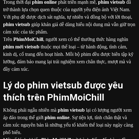
Trong thời đại
phim online
phát triển mạnh mẽ,
phim vietsub
đã
trở thành lựa chọn quen thuộc của người yêu điện ảnh Việt Nam.
Với phụ đề được dịch sát nghĩa, tự nhiên và đồng bộ với lời thoại,
phim vietsub
giúp khán giả dễ dàng hiểu nội dung mà vẫn giữ trọn
cảm xúc của tác phẩm.
Trên
PhimMoiChill
, người xem có thể thưởng thức hàng nghìn
phim mới vietsub
thuộc mọi thể loại – từ hành động, tình cảm,
kinh dị, cổ trang đến hoạt hình. Mỗi bộ phim đều được biên tập kỹ
lưỡng, đảm bảo mang lại trải nghiệm xem chân thực, mượt mà và
đầy cảm xúc.
Lý do phim vietsub được yêu
thích trên PhimMoiChill
Không phải ngẫu nhiên mà
phim vietsub
lại có lượng người xem
áp đảo trong thế giới
phim online
. Sự tiện lợi, tính chân thật và
cảm xúc nguyên bản là những yếu tố khiến thể loại này ngày càng
phổ biến.