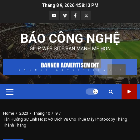
Skip
Tháng 8 9, 2026
4:58:14 PM
to
Youtube
Vimeo
Facebook
Twitter
content
BÁO CÔNG NGHỆ
GIÚP WEB SITE BẠN MẠNH MẼ HƠN
Primary
Menu
Home
2023
Tháng 10
9
Tận Hưởng Sự Linh Hoạt Với Dịch Vụ Cho Thuê Máy Photocopy Tháng
Thành Tháng