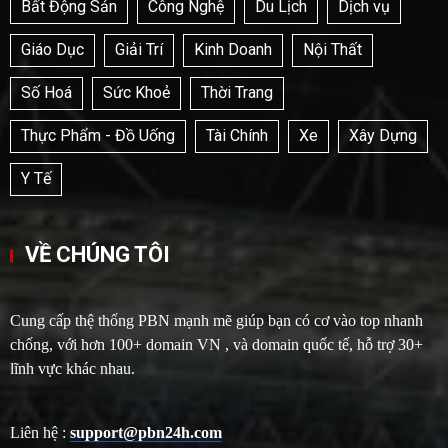
Bất Động Sản
Công Nghệ
Du Lịch
Dịch vụ
Giáo Dục
Giải Trí
Kinh Doanh
Nội Thất
Số Hoá
Sức Khoẻ
Thời Trang
Thực Phẩm - Đồ Uống
Tài Chính
Xe
Xây Dựng
Y Tế
VỀ CHÚNG TÔI
Cung cấp thệ thống PBN mạnh mẽ giúp bạn có cơ vào top nhanh
chống, với hơn 100+ domain VN , và domain quốc tế, hỗ trợ 30+
lĩnh vực khác nhau.
Liên hệ :
support@pbn24h.com