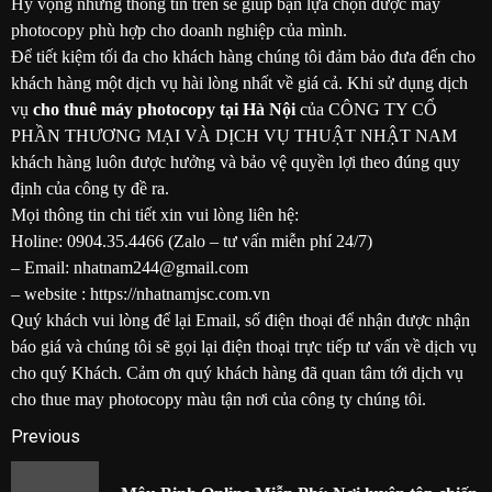
Hy vọng những thông tin trên sẽ giúp bạn lựa chọn được máy
photocopy phù hợp cho doanh nghiệp của mình.
Để tiết kiệm tối đa cho khách hàng chúng tôi đảm bảo đưa đến cho
khách hàng một dịch vụ hài lòng nhất về giá cả. Khi sử dụng dịch
vụ
cho thuê máy photocopy tại Hà Nội
của CÔNG TY CỔ
PHẦN THƯƠNG MẠI VÀ DỊCH VỤ THUẬT NHẬT NAM
khách hàng luôn được hưởng và bảo vệ quyền lợi theo đúng quy
định của công ty đề ra.
Mọi thông tin chi tiết xin vui lòng liên hệ:
Holine: 0904.35.4466 (Zalo – tư vấn miễn phí 24/7)
– Email: nhatnam244@gmail.com
– website : https://nhatnamjsc.com.vn
Quý khách vui lòng để lại Email, số điện thoại để nhận được nhận
báo giá và chúng tôi sẽ gọi lại điện thoại trực tiếp tư vấn về dịch vụ
cho quý Khách. Cảm ơn quý khách hàng đã quan tâm tới dịch vụ
cho thue may photocopy màu tận nơi của công ty chúng tôi.
Post
Previous
navigation