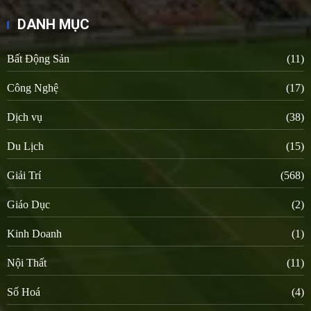
DANH MỤC
Bất Động Sản
(11)
Công Nghệ
(17)
Dịch vụ
(38)
Du Lịch
(15)
Giải Trí
(568)
Giáo Dục
(2)
Kinh Doanh
(1)
Nội Thất
(11)
Số Hoá
(4)