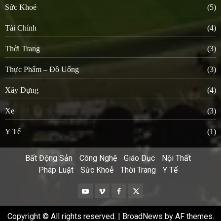
Sức Khoẻ
(5)
Tài Chính
(4)
Thời Trang
(3)
Thực Phẩm – Đồ Uống
(3)
Xây Dựng
(4)
Xe
(3)
Y Tế
(1)
Bất Động Sản
Công Nghệ
Giáo Dục
Nội Thất
Pháp Luật
Sức Khoẻ
Thời Trang
Y Tế
Youtube
Vimeo
Facebook
Twitter
Copyright © All rights reserved.
|
BroadNews
by AF themes.