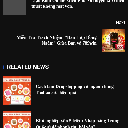
Mậu Binh Online Miễn Phí: Nơi luyện tập chiến
P
thuật không mất vốn.
p
Next
Miễn Trừ Trách Nhiệm: “Bản Hợp Đồng
Next
Ngầm” Giữa Bạn và 789win
post:
RELATED NEWS
Cách làm Dropshipping với nguồn hàng
Taobao cực hiệu quả
Khởi nghiệp vốn 5 triệu: Nhập hàng Trung
Quốc gì để nhanh thu hồi vốn?