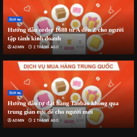
Dịch vụ
Hướng dẫn order 1688 từ A đến Z cho người
tập tành kinh doanh
ADMIN
2 THÁNG AGO
Dịch vụ
Hướng dẫn tự đặt hàng Taobao không qua
trung gian cực dễ cho người mới
ADMIN
2 THÁNG AGO