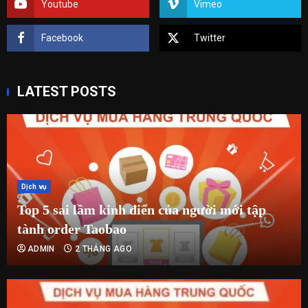
Youtube
Vimeo
Facebook
Twitter
LATEST POSTS
Dịch vụ
Top 5 sai lầm kinh điển của người mới tập
tành order Taobao
ADMIN
2 THÁNG AGO