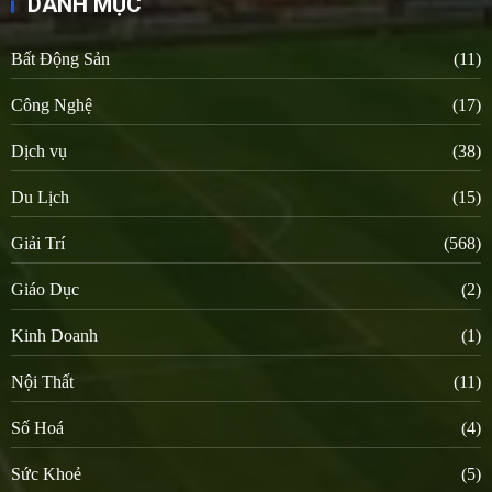
DANH MỤC
Bất Động Sản
(11)
Công Nghệ
(17)
Dịch vụ
(38)
Du Lịch
(15)
Giải Trí
(568)
Giáo Dục
(2)
Kinh Doanh
(1)
Nội Thất
(11)
Số Hoá
(4)
Sức Khoẻ
(5)