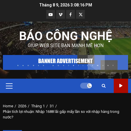
Skip
Tháng 8 9, 2026
3:08:18 PM
to
Youtube
Vimeo
Facebook
Twitter
content
BÁO CÔNG NGHỆ
GIÚP WEB SITE BẠN MẠNH MẼ HƠN
Primary
Menu
Home
2026
Tháng 1
31
Phân tích lợi nhuận: Nhập 1688 lãi gấp mấy lần so với nhập hàng trong
nước?