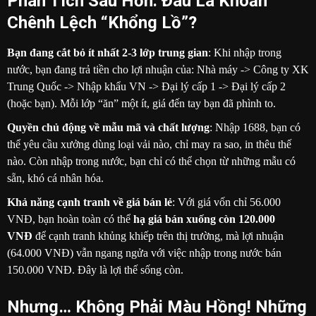
Phân Tích Sâu Hơn: Đâu Là Khoản
Chênh Lệch “Khổng Lồ”?
Bạn đang cắt bỏ ít nhất 2-3 lớp trung gian
: Khi nhập trong
nước, bạn đang trả tiền cho lợi nhuận của: Nhà máy -> Công ty XK
Trung Quốc -> Nhập khẩu VN -> Đại lý cấp 1 -> Đại lý cấp 2
(hoặc bạn). Mỗi lớp “ăn” một ít, giá đến tay bạn đã phình to.
Quyền chủ động về mẫu mã và chất lượng
: Nhập 1688, bạn có
thể yêu cầu xưởng dùng loại vải nào, chỉ may ra sao, in thêu thế
nào. Còn nhập trong nước, bạn chỉ có thể chọn từ những mẫu có
sẵn, khó cá nhân hóa.
Khả năng cạnh tranh về giá bán lẻ
: Với giá vốn chỉ 56.000
VNĐ, bạn hoàn toàn có thể
hạ giá bán xuống còn 120.000
VNĐ
để cạnh tranh khủng khiếp trên thị trường, mà lợi nhuận
(64.000 VNĐ) vẫn ngang ngửa với việc nhập trong nước bán
150.000 VNĐ. Đây là lợi thế sống còn.
Nhưng… Không Phải Màu Hồng! Những