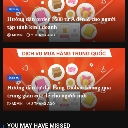
Dịch vụ
Hướng dẫn order 1688 từ A đến Z cho người
tập tành kinh doanh
ADMIN
2 THÁNG AGO
Dịch vụ
Hướng dẫn tự đặt hàng Taobao không qua
trung gian cực dễ cho người mới
ADMIN
2 THÁNG AGO
YOU MAY HAVE MISSED