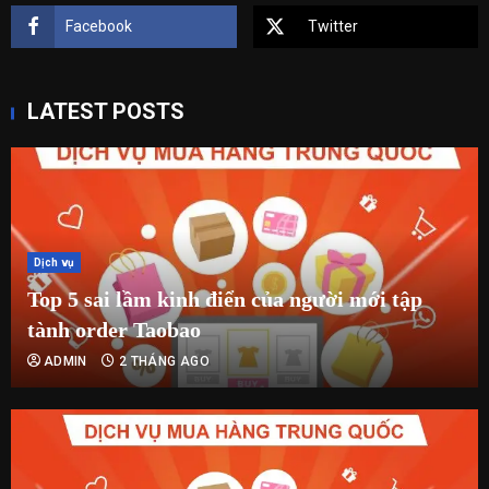
Facebook
Twitter
LATEST POSTS
Dịch vụ
Top 5 sai lầm kinh điển của người mới tập
tành order Taobao
ADMIN
2 THÁNG AGO