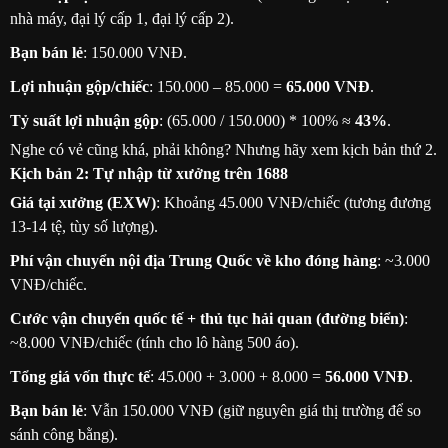
nhà máy, đại lý cấp 1, đại lý cấp 2).
Bạn bán lẻ
: 150.000 VNĐ.
Lợi nhuận gộp/chiếc
: 150.000 – 85.000 =
65.000 VNĐ
.
Tỷ suất lợi nhuận gộp
: (65.000 / 150.000) * 100% ≈
43%
.
Nghe có vẻ cũng khá, phải không? Nhưng hãy xem kịch bản thứ 2.
Kịch bản 2: Tự nhập từ xưởng trên 1688
Giá tại xưởng (EXW)
: Khoảng 45.000 VNĐ/chiếc (tương đương
13-14 tệ, tùy số lượng).
Phí vận chuyển nội địa Trung Quốc về kho đóng hàng
: ~3.000
VNĐ/chiếc.
Cước vận chuyển quốc tế + thủ tục hải quan (đường biển)
:
~8.000 VNĐ/chiếc (tính cho lô hàng 500 áo).
Tổng giá vốn thực tế
: 45.000 + 3.000 + 8.000 =
56.000 VNĐ
.
Bạn bán lẻ
: Vẫn 150.000 VNĐ (giữ nguyên giá thị trường để so
sánh công bằng).