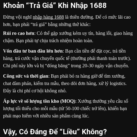
Khoản “Trả Giá” Khi Nhập 1688
Đừng vội nghĩ
nhập hàng 1688
là thiên đường. Để có mức lãi cao
hơn, bạn phải “trả giá” bằng những thứ khác:
Rủi ro cao hơn
: Có thể gặp xưởng kém uy tín, hàng lỗi, giao hàng
chậm. Bạn phải tự chịu trách nhiệm hoàn toàn.
Vốn đầu tư ban đầu lớn hơn
: Bạn cần tiền để đặt cọc, trả tiền
hàng, trả cước vận chuyển quốc tế (thường phải thanh toán trước).
Chi phí này lớn và bị “đóng băng” trong 20-30 ngày vận chuyển.
Công sức và thời gian
: Bạn phải bỏ ra hàng giờ để tìm xưởng,
chat đàm phán, kiểm tra mẫu, theo dõi đơn hàng, xử lý logistics.
Đây là chi phí cơ hội không nhỏ.
Áp lực về số lượng tồn kho (MOQ)
: Xưởng thường yêu cầu số
lượng tối thiểu cho mỗi mẫu (từ 50-100 chiếc trở lên), khiến bạn
phải mạo hiểm với nhiều sản phẩm cùng lúc.
Vậy, Có Đáng Để “Liều” Không?