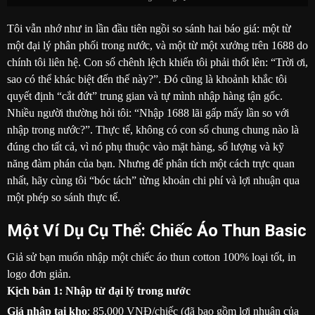
Tôi vẫn nhớ như in lần đầu tiên ngồi so sánh hai báo giá: một từ
một đại lý phân phối trong nước, và một từ một xưởng trên 1688 do
chính tôi liên hệ. Con số chênh lệch khiến tôi phải thốt lên: “Trời ơi,
sao có thể khác biệt đến thế này?”. Đó cũng là khoảnh khắc tôi
quyết định “cắt đứt” trung gian và tự mình nhập hàng tận gốc.
Nhiều người thường hỏi tôi: “Nhập 1688 lãi gấp mấy lần so với
nhập trong nước?”. Thực tế, không có con số chung chung nào là
đúng cho tất cả, vì nó phụ thuộc vào mặt hàng, số lượng và kỹ
năng đàm phán của bạn. Nhưng để phân tích một cách trực quan
nhất, hãy cùng tôi “bóc tách” từng khoản chi phí và lợi nhuận qua
một phép so sánh thực tế.
Một Ví Dụ Cụ Thể: Chiếc Áo Thun Basic
Giả sử bạn muốn nhập một chiếc áo thun cotton 100% loại tốt, in
logo đơn giản.
Kịch bản 1: Nhập từ đại lý trong nước
Giá nhập tại kho
: 85.000 VNĐ/chiếc (đã bao gồm lợi nhuận của