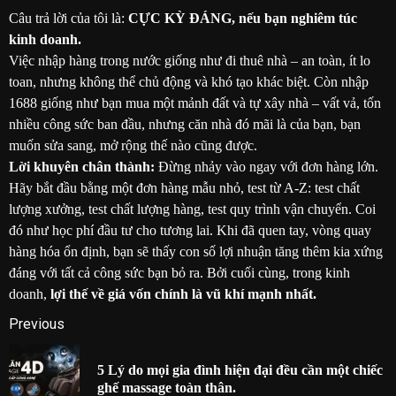
Câu trả lời của tôi là:
CỰC KỲ ĐÁNG, nếu bạn nghiêm túc
kinh doanh.
Việc nhập hàng trong nước giống như đi thuê nhà – an toàn, ít lo
toan, nhưng không thể chủ động và khó tạo khác biệt. Còn nhập
1688 giống như bạn mua một mảnh đất và tự xây nhà – vất vả, tốn
nhiều công sức ban đầu, nhưng căn nhà đó mãi là của bạn, bạn
muốn sửa sang, mở rộng thế nào cũng được.
Lời khuyên chân thành:
Đừng nhảy vào ngay với đơn hàng lớn.
Hãy bắt đầu bằng một đơn hàng mẫu nhỏ, test từ A-Z: test chất
lượng xưởng, test chất lượng hàng, test quy trình vận chuyển. Coi
đó như học phí đầu tư cho tương lai. Khi đã quen tay, vòng quay
hàng hóa ổn định, bạn sẽ thấy con số lợi nhuận tăng thêm kia xứng
đáng với tất cả công sức bạn bỏ ra. Bởi cuối cùng, trong kinh
doanh,
lợi thế về giá vốn chính là vũ khí mạnh nhất.
Post
Previous
navigation
5 Lý do mọi gia đình hiện đại đều cần một chiếc
P
ghế massage toàn thân.
p