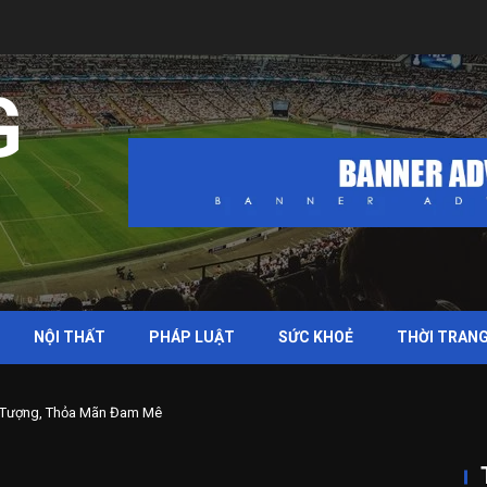
G
NỘI THẤT
PHÁP LUẬT
SỨC KHOẺ
THỜI TRAN
n Tượng, Thỏa Mãn Đam Mê