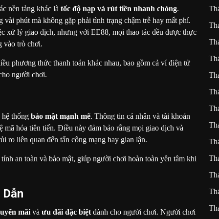
Th
ác nền tảng khác là
tốc độ nạp và rút tiền nhanh chóng
.
ng vài phút mà không gặp phải tình trạng chậm trễ hay mất phí.
Th
ệc xử lý giao dịch, nhưng với EE88, mọi thao tác đều được thực
Th
 vào trò chơi.
Th
iều phương thức thanh toán khác nhau, bao gồm cả ví điện tử
 cho người chơi.
Th
Th
Th
o hệ thống
bảo mật mạnh mẽ
. Thông tin cá nhân và tài khoản
Th
 mã hóa tiên tiến. Điều này đảm bảo rằng mọi giao dịch và
rủi ro liên quan đến tấn công mạng hay gian lận.
Th
Th
tính an toàn và bảo mật, giúp người chơi hoàn toàn yên tâm khi
Th
 Dẫn
Th
Th
huyến mãi
và
ưu đãi đặc biệt
dành cho người chơi. Người chơi