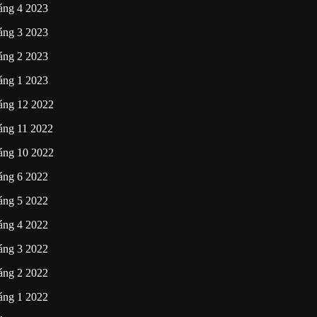
áng 4 2023
áng 3 2023
áng 2 2023
áng 1 2023
áng 12 2022
áng 11 2022
áng 10 2022
áng 6 2022
áng 5 2022
áng 4 2022
áng 3 2022
áng 2 2022
áng 1 2022