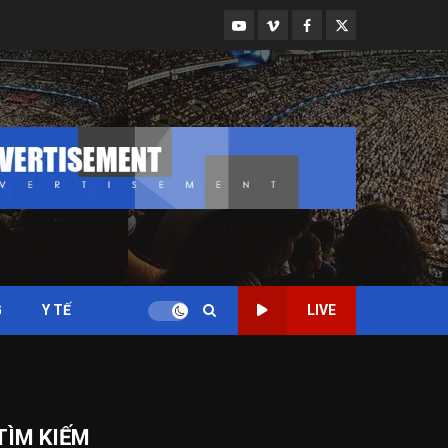
Youtube
Vimeo
Facebook
Twitter
G
Y TẾ
LIVE
TÌM KIẾM