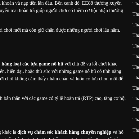
i khoản và nạp tiền lần đầu. Bên cạnh đó, EE88 thường xuyên
Th
huyến mãi hoàn trả giúp người chơi có thêm cơ hội nhận thưởng
Th
Th
ời chơi mới mà còn giữ chân được những người chơi lâu năm,
Th
Th
Th
ó
hàng loạt các tựa game nổ hũ
với chủ đề và lối chơi khác
Th
iển, hiện đại, hoặc thử sức với những game nổ hũ có tính năng
Th
ười chơi không cảm thấy nhàm chán và luôn có lựa chọn mới để
Th
h bản thân với các game có tỷ lệ hoàn trả (RTP) cao, tăng cơ hội
Th
Th
Th
Th
g khác là
dịch vụ chăm sóc khách hàng chuyên nghiệp
và hỗ