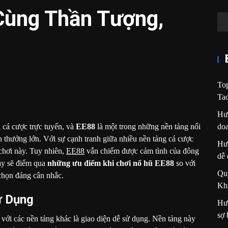
Cùng Thần Tượng,
Top
Ta
Hướ
i cá cược trực tuyến, và
EE88
là một trong những nền tảng nổi
do
ận thưởng lớn. Với sự cạnh tranh giữa nhiều nền tảng cá cược
Hướ
 chơi này. Tuy nhiên,
EE88
vẫn chiếm được cảm tình của đông
dễ
này sẽ điểm qua
những ưu điểm khi chơi nổ hũ EE88
so với
Qu
 chọn đáng cân nhắc.
Kh
ử Dụng
Hướ
sợ 
 với các nền tảng khác là giao diện dễ sử dụng. Nền tảng này