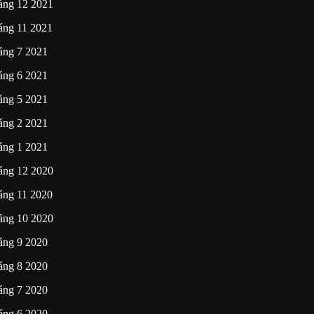
áng 12 2021
áng 11 2021
áng 7 2021
áng 6 2021
áng 5 2021
áng 2 2021
áng 1 2021
áng 12 2020
áng 11 2020
áng 10 2020
áng 9 2020
áng 8 2020
áng 7 2020
áng 6 2020