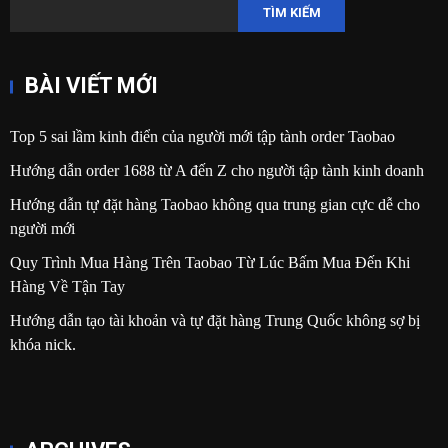
TÌM KIẾM
BÀI VIẾT MỚI
Top 5 sai lầm kinh điển của người mới tập tành order Taobao
Hướng dẫn order 1688 từ A đến Z cho người tập tành kinh doanh
Hướng dẫn tự đặt hàng Taobao không qua trung gian cực dễ cho
người mới
Quy Trình Mua Hàng Trên Taobao Từ Lúc Bấm Mua Đến Khi
Hàng Về Tận Tay
Hướng dẫn tạo tài khoản và tự đặt hàng Trung Quốc không sợ bị
khóa nick.