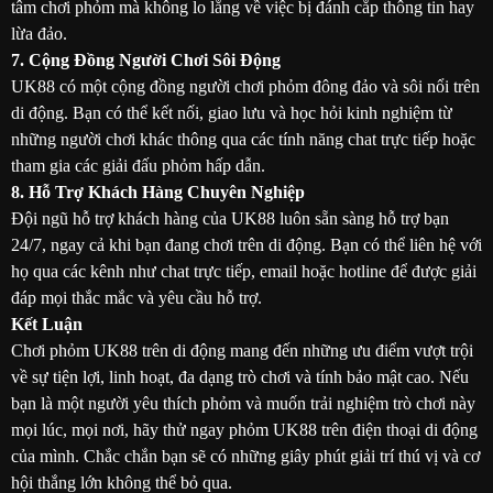
tâm chơi phỏm mà không lo lắng về việc bị đánh cắp thông tin hay
lừa đảo.
7. Cộng Đồng Người Chơi Sôi Động
UK88 có một cộng đồng người chơi phỏm đông đảo và sôi nổi trên
di động. Bạn có thể kết nối, giao lưu và học hỏi kinh nghiệm từ
những người chơi khác thông qua các tính năng chat trực tiếp hoặc
tham gia các giải đấu phỏm hấp dẫn.
8. Hỗ Trợ Khách Hàng Chuyên Nghiệp
Đội ngũ hỗ trợ khách hàng của UK88 luôn sẵn sàng hỗ trợ bạn
24/7, ngay cả khi bạn đang chơi trên di động. Bạn có thể liên hệ với
họ qua các kênh như chat trực tiếp, email hoặc hotline để được giải
đáp mọi thắc mắc và yêu cầu hỗ trợ.
Kết Luận
Chơi phỏm UK88 trên di động mang đến những ưu điểm vượt trội
về sự tiện lợi, linh hoạt, đa dạng trò chơi và tính bảo mật cao. Nếu
bạn là một người yêu thích phỏm và muốn trải nghiệm trò chơi này
mọi lúc, mọi nơi, hãy thử ngay phỏm UK88 trên điện thoại di động
của mình. Chắc chắn bạn sẽ có những giây phút giải trí thú vị và cơ
hội thắng lớn không thể bỏ qua.