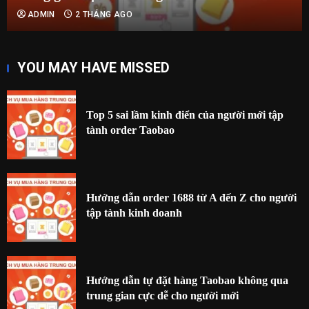
ADMIN
2 THÁNG AGO
YOU MAY HAVE MISSED
Top 5 sai lầm kinh điển của người mới tập
tành order Taobao
Hướng dẫn order 1688 từ A đến Z cho người
tập tành kinh doanh
Hướng dẫn tự đặt hàng Taobao không qua
trung gian cực dễ cho người mới