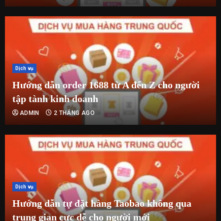
Dịch vụ
Hướng dẫn order 1688 từ A đến Z cho người
tập tành kinh doanh
ADMIN
2 THÁNG AGO
Dịch vụ
Hướng dẫn tự đặt hàng Taobao không qua
trung gian cực dễ cho người mới