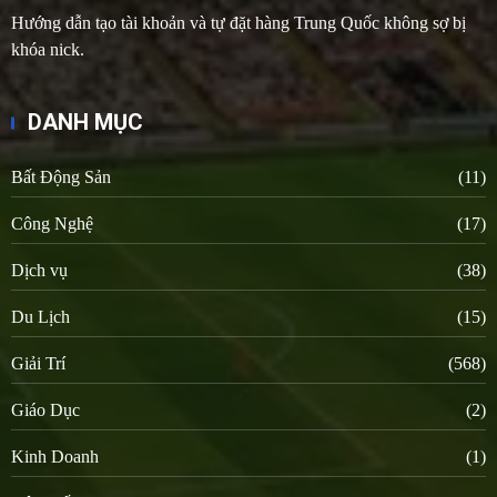
Hướng dẫn tạo tài khoản và tự đặt hàng Trung Quốc không sợ bị
khóa nick.
DANH MỤC
Bất Động Sản
(11)
Công Nghệ
(17)
Dịch vụ
(38)
Du Lịch
(15)
Giải Trí
(568)
Giáo Dục
(2)
Kinh Doanh
(1)