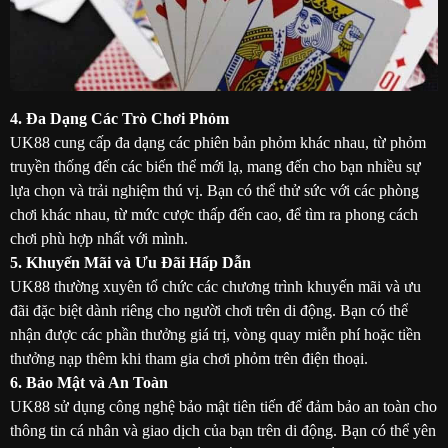
4. Đa Dạng Các Trò Chơi Phỏm
UK88 cung cấp đa dạng các phiên bản phỏm khác nhau, từ phỏm
truyền thống đến các biến thể mới lạ, mang đến cho bạn nhiều sự
lựa chọn và trải nghiệm thú vị. Bạn có thể thử sức với các phòng
chơi khác nhau, từ mức cược thấp đến cao, để tìm ra phong cách
chơi phù hợp nhất với mình.
5. Khuyến Mãi và Ưu Đãi Hấp Dẫn
UK88 thường xuyên tổ chức các chương trình khuyến mãi và ưu
đãi đặc biệt dành riêng cho người chơi trên di động. Bạn có thể
nhận được các phần thưởng giá trị, vòng quay miễn phí hoặc tiền
thưởng nạp thêm khi tham gia chơi phỏm trên điện thoại.
6. Bảo Mật và An Toàn
UK88 sử dụng công nghệ bảo mật tiên tiến để đảm bảo an toàn cho
thông tin cá nhân và giao dịch của bạn trên di động. Bạn có thể yên