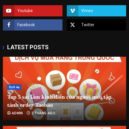
Youtube
Vimeo
Facebook
Twitter
LATEST POSTS
Dịch vụ
Top 5 sai lầm kinh điển của người mới tập
tành order Taobao
ADMIN
2 THÁNG AGO