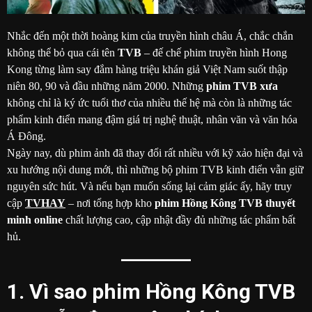
Nhắc đến một thời hoàng kim của truyền hình châu Á, chắc chắn
không thể bỏ qua cái tên
TVB
– đế chế phim truyền hình Hong
Kong từng làm say đắm hàng triệu khán giả Việt Nam suốt thập
niên 80, 90 và đầu những năm 2000. Những
phim TVB xưa
không chỉ là ký ức tuổi thơ của nhiều thế hệ mà còn là những tác
phẩm kinh điển mang đậm giá trị nghệ thuật, nhân văn và văn hóa
Á Đông.
Ngày nay, dù phim ảnh đã thay đổi rất nhiều với kỹ xảo hiện đại và
xu hướng nội dung mới, thì những bộ phim TVB kinh điển vẫn giữ
nguyên sức hút. Và nếu bạn muốn sống lại cảm giác ấy, hãy truy
cập
TVHAY
– nơi tổng hợp kho
phim Hồng Kông TVB thuyết
minh online
chất lượng cao, cập nhật đầy đủ những tác phẩm bất
hủ.
1. Vì sao phim Hồng Kông TVB