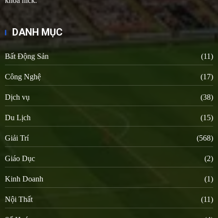
khóa nick.
DANH MỤC
Bất Động Sản
(11)
Công Nghệ
(17)
Dịch vụ
(38)
Du Lịch
(15)
Giải Trí
(568)
Giáo Dục
(2)
Kinh Doanh
(1)
Nội Thất
(11)