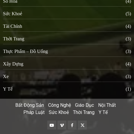
Số Hoá
(4)
Sức Khoẻ
(5)
Tài Chính
(4)
Thời Trang
(3)
Thực Phẩm – Đồ Uống
(3)
Xây Dựng
(4)
Xe
(3)
Y Tế
(1)
Bất Động Sản
Công Nghệ
Giáo Dục
Nội Thất
Pháp Luật
Sức Khoẻ
Thời Trang
Y Tế
Youtube
Vimeo
Facebook
Twitter