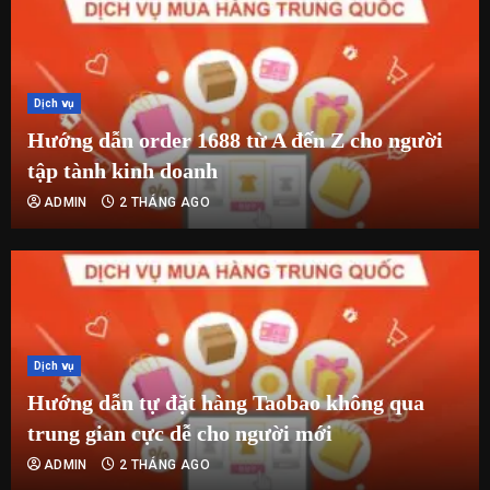
Dịch vụ
Hướng dẫn order 1688 từ A đến Z cho người
tập tành kinh doanh
ADMIN
2 THÁNG AGO
Dịch vụ
Hướng dẫn tự đặt hàng Taobao không qua
trung gian cực dễ cho người mới
ADMIN
2 THÁNG AGO