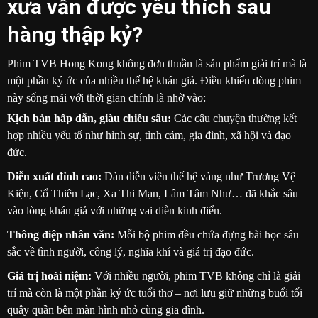
xưa vẫn được yêu thích sau
hàng thập kỷ?
Phim TVB Hong Kong không đơn thuần là sản phẩm giải trí mà là
một phần ký ức của nhiều thế hệ khán giả. Điều khiến dòng phim
này sống mãi với thời gian chính là nhờ vào:
Kịch bản hấp dẫn, giàu chiều sâu:
Các câu chuyện thường kết
hợp nhiều yếu tố như hình sự, tình cảm, gia đình, xã hội và đạo
đức.
Diễn xuất đỉnh cao:
Dàn diễn viên thế hệ vàng như Trương Vệ
Kiện, Cổ Thiên Lạc, Xa Thi Mạn, Lâm Tâm Như… đã khắc sâu
vào lòng khán giả với những vai diễn kinh điển.
Thông điệp nhân văn:
Mỗi bộ phim đều chứa đựng bài học sâu
sắc về tình người, công lý, nghĩa khí và giá trị đạo đức.
Giá trị hoài niệm:
Với nhiều người, phim TVB không chỉ là giải
trí mà còn là một phần ký ức tuổi thơ – nơi lưu giữ những buổi tối
quây quần bên màn hình nhỏ cùng gia đình.