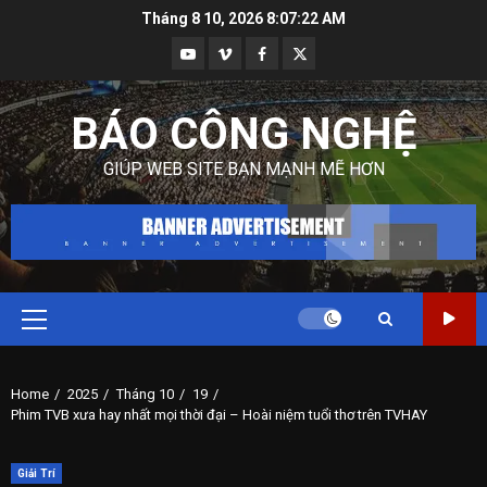
Skip
Tháng 8 10, 2026
8:07:24 AM
to
Youtube
Vimeo
Facebook
Twitter
content
BÁO CÔNG NGHỆ
GIÚP WEB SITE BẠN MẠNH MẼ HƠN
Primary
Menu
Home
2025
Tháng 10
19
Phim TVB xưa hay nhất mọi thời đại – Hoài niệm tuổi thơ trên TVHAY
Giải Trí