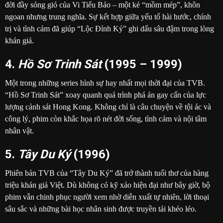
đời đầy sóng gió của Vi Tiểu Bảo – một kẻ “mồm mép”, khôn
ngoan nhưng trung nghĩa. Sự kết hợp giữa yếu tố hài hước, chính
trị và tình cảm đã giúp “Lộc Đỉnh Ký” ghi dấu sâu đậm trong lòng
khán giả.
4.
Hồ Sơ Trinh Sát
(1995 – 1999)
Một trong những series hình sự hay nhất mọi thời đại của TVB.
“Hồ Sơ Trinh Sát” xoay quanh quá trình phá án gay cấn của lực
lượng cảnh sát Hong Kong. Không chỉ là câu chuyện về tội ác và
công lý, phim còn khắc họa rõ nét đời sống, tình cảm và nội tâm
nhân vật.
5.
Tây Du Ký
(1996)
Phiên bản TVB của “Tây Du Ký” đã trở thành tuổi thơ của hàng
triệu khán giả Việt. Dù không có kỹ xảo hiện đại như bây giờ, bộ
phim vẫn chinh phục người xem nhờ diễn xuất tự nhiên, lời thoại
sâu sắc và những bài học nhân sinh được truyền tải khéo léo.