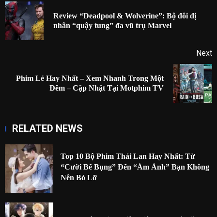
navigation
Review “Deadpool & Wolverine”: Bộ đôi dị
P
nhân “quậy tung” đa vũ trụ Marvel
p
Next
Phim Lẻ Hay Nhất – Xem Nhanh Trong Một
Next
Đêm – Cập Nhật Tại Motphim TV
post:
RELATED NEWS
Top 10 Bộ Phim Thái Lan Hay Nhất: Từ
“Cười Bể Bụng” Đến “Ám Ảnh” Bạn Không
Nên Bỏ Lỡ