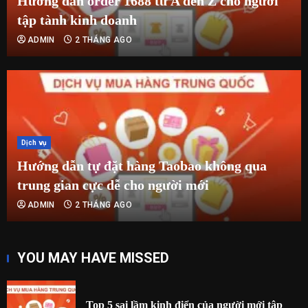
Hướng dẫn order 1688 từ A đến Z cho người
tập tành kinh doanh
ADMIN
2 THÁNG AGO
Dịch vụ
Hướng dẫn tự đặt hàng Taobao không qua
trung gian cực dễ cho người mới
ADMIN
2 THÁNG AGO
YOU MAY HAVE MISSED
Top 5 sai lầm kinh điển của người mới tập