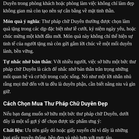
Duyên trong phòng khách hoặc phòng làm việc không chỉ làm đẹp
không gian mà còn tạo nên sự cân bằng về mặt tinh thần.
Món quà ý nghĩa
: Thư pháp chữ Duyên thường được chọn làm
quà tặng trong các dịp đặc biệt như lễ cưới, kỷ niệm ngày yêu, hoặc
chúc mừng một khởi đầu mới. Món quà này không chỉ thể hiện sự
tinh tế của người tặng mà còn gửi gắm lời chúc về một mối duyên
lành, bền vững.
Tự nhắc nhở bản thân
: Với nhiều người, việc sở hữu một bức thư
pháp chữ Duyên là cách để nhắc nhở bản thân trân trọng những
mối quan hệ và cơ hội trong cuộc sống. Nó như một lời nhắn nhủ
rằng mọi thứ đến với ta đều là duyên phận, cần biết nâng niu và gìn
giữ.
Cách Chọn Mua Thư Pháp Chữ Duyên Đẹp
Nếu bạn đang muốn sở hữu một bức thư pháp chữ Duyên, dưới
đây là một số gợi ý để chọn được tác phẩm ưng ý:
Chất liệu
: Ưu tiên giấy dó hoặc giấy xuyến chỉ vì đây là những
loại giấy truyền thống, bền đẹp và phù hợp với mực tàu.