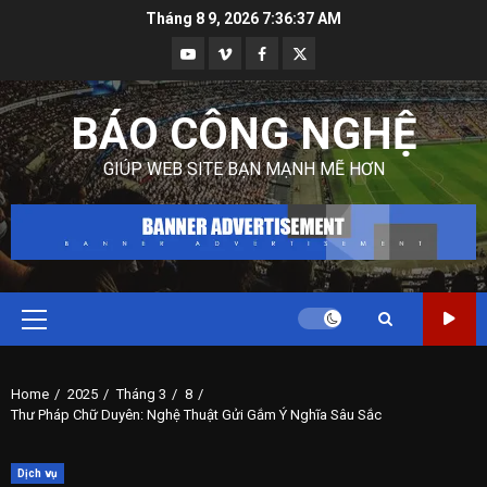
Skip
Tháng 8 9, 2026
7:36:38 AM
to
Youtube
Vimeo
Facebook
Twitter
content
BÁO CÔNG NGHỆ
GIÚP WEB SITE BẠN MẠNH MẼ HƠN
Primary
Menu
Home
2025
Tháng 3
8
Thư Pháp Chữ Duyên: Nghệ Thuật Gửi Gắm Ý Nghĩa Sâu Sắc
Dịch vụ