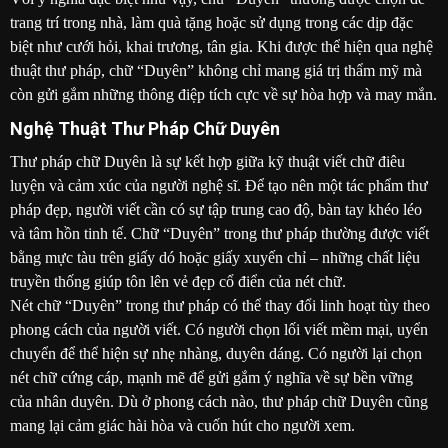
trang trí trong nhà, làm quà tặng hoặc sử dụng trong các dịp đặc
biệt như cưới hỏi, khai trương, tân gia. Khi được thể hiện qua nghệ
thuật thư pháp, chữ “Duyên” không chỉ mang giá trị thẩm mỹ mà
còn gửi gắm những thông điệp tích cực về sự hòa hợp và may mắn.
Nghệ Thuật Thư Pháp Chữ Duyên
Thư pháp chữ Duyên là sự kết hợp giữa kỹ thuật viết chữ điêu
luyện và cảm xúc của người nghệ sĩ. Để tạo nên một tác phẩm thư
pháp đẹp, người viết cần có sự tập trung cao độ, bàn tay khéo léo
và tâm hồn tinh tế. Chữ “Duyên” trong thư pháp thường được viết
bằng mực tàu trên giấy dó hoặc giấy xuyến chỉ – những chất liệu
truyền thống giúp tôn lên vẻ đẹp cổ điển của nét chữ.
Nét chữ “Duyên” trong thư pháp có thể thay đổi linh hoạt tùy theo
phong cách của người viết. Có người chọn lối viết mềm mại, uyển
chuyển để thể hiện sự nhẹ nhàng, duyên dáng. Có người lại chọn
nét chữ cứng cáp, mạnh mẽ để gửi gắm ý nghĩa về sự bền vững
của nhân duyên. Dù ở phong cách nào, thư pháp chữ Duyên cũng
mang lại cảm giác hài hòa và cuốn hút cho người xem.