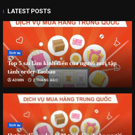
LATEST POSTS
Dịch vụ
Top 5 sai lầm kinh điển của người mới tập
tành order Taobao
ADMIN
2 THÁNG AGO
Dịch vụ