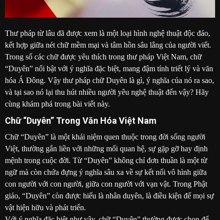
Thư pháp từ lâu đã được xem là một loại hình nghệ thuật độc đáo,
kết hợp giữa nét chữ mềm mại và tâm hồn sâu lắng của người viết.
Trong số các chữ được yêu thích trong thư pháp Việt Nam, chữ
“Duyên” nổi bật với ý nghĩa đặc biệt, mang đậm tính triết lý và văn
hóa Á Đông. Vậy thư pháp chữ Duyên là gì, ý nghĩa của nó ra sao,
và tại sao nó lại thu hút nhiều người yêu nghệ thuật đến vậy? Hãy
cùng khám phá trong bài viết này.
Chữ “Duyên” Trong Văn Hóa Việt Nam
Chữ “Duyên” là một khái niệm quen thuộc trong đời sống người
Việt, thường gắn liền với những mối quan hệ, sự gặp gỡ hay định
mệnh trong cuộc đời. Từ “Duyên” không chỉ đơn thuần là một từ
ngữ mà còn chứa đựng ý nghĩa sâu xa về sự kết nối vô hình giữa
con người với con người, giữa con người với vạn vật. Trong Phật
giáo, “Duyên” còn được hiểu là nhân duyên, là điều kiện để mọi sự
vật hiện hữu và phát triển.
Với ý nghĩa đặc biệt như vậy, chữ “Duyên” thường được chọn để