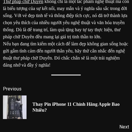
Thư pháp chữ Duyên
không chỉ là một tác phẩm nghệ thuật mà còn
là biểu tượng của sự kết nối, may mắn và ý nghĩa sâu sắc trong đời
sống. Với vẻ đẹp tinh tế và thông điệp tích cực, nó đã trở thành lựa
chọn yêu thích của nhiều người yêu nghệ thuật và văn hóa truyền
thống. Dù là để trang trí, làm quà tặng hay tự tay thực hiện, thư
pháp chữ Duyên đều mang lại giá trị tinh thần to lớn.
Nếu bạn đang tìm kiếm một cách để làm đẹp không gian sống hoặc
gửi gắm tình cảm đến người thân yêu, hãy thử cân nhắc đến nghệ
thuật thư pháp chữ Duyên. Đó chắc chắn sẽ là một trải nghiệm
đáng nhớ và đầy ý nghĩa!
Post
Previous
navigation
Thay Pin iPhone 11 Chính Hãng Apple Bao
P
Nhiêu?
p
Next