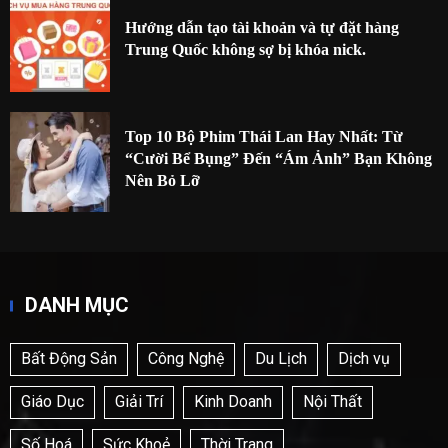
Hướng dẫn tạo tài khoản và tự đặt hàng
Trung Quốc không sợ bị khóa nick.
Top 10 Bộ Phim Thái Lan Hay Nhất: Từ
“Cười Bể Bụng” Đến “Ám Ảnh” Bạn Không
Nên Bỏ Lỡ
DANH MỤC
Bất Động Sản
Công Nghệ
Du Lịch
Dịch vụ
Giáo Dục
Giải Trí
Kinh Doanh
Nội Thất
Số Hoá
Sức Khoẻ
Thời Trang