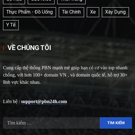
Thực Phẩm - Đồ Uống
Tài Chính
Xe
Xây Dựng
Y Tế
VỀ CHÚNG TÔI
Cung cấp thệ thống PBN mạnh mẽ giúp bạn có cơ vào top nhanh
chống, với hơn 100+ domain VN , và domain quốc tế, hỗ trợ 30+
lĩnh vực khác nhau.
Liên hệ :
support@pbn24h.com
Tìm
kiếm
cho: