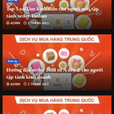
Dịch vụ
Top 5 sai lầm kinh điển của người mới tập
tành order Taobao
ADMIN
2 THÁNG AGO
Dịch vụ
Hướng dẫn order 1688 từ A đến Z cho người
tập tành kinh doanh
ADMIN
2 THÁNG AGO