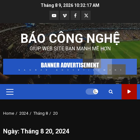
Skip
Tháng 8 9, 2026
10:32:18 AM
to
Youtube
Vimeo
Facebook
Twitter
content
BÁO CÔNG NGHỆ
GIÚP WEB SITE BẠN MẠNH MẼ HƠN
Primary
Menu
Home
2024
Tháng 8
20
Ngày:
Tháng 8 20, 2024