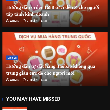
Hướng dẫn order 1688 từ A đến Z cho người
tập tành kinh doanh
ADMIN
2 THÁNG AGO
Dịch vụ
Hướng dẫn tự đặt hàng Taobao không qua
trung gian cực dễ cho người mới
ADMIN
2 THÁNG AGO
YOU MAY HAVE MISSED