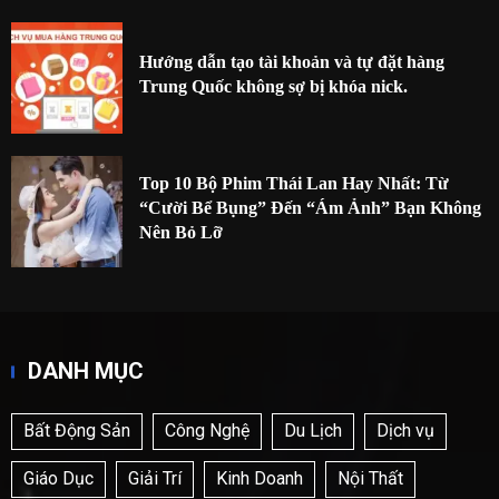
Hướng dẫn tạo tài khoản và tự đặt hàng
Trung Quốc không sợ bị khóa nick.
Top 10 Bộ Phim Thái Lan Hay Nhất: Từ
“Cười Bể Bụng” Đến “Ám Ảnh” Bạn Không
Nên Bỏ Lỡ
DANH MỤC
Bất Động Sản
Công Nghệ
Du Lịch
Dịch vụ
Giáo Dục
Giải Trí
Kinh Doanh
Nội Thất