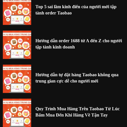
Top 5 sai lầm kinh điển của người mới tập
tành order Taobao
Hướng dẫn order 1688 từ A đến Z cho người
tập tành kinh doanh
Hướng dẫn tự đặt hàng Taobao không qua
trung gian cực dễ cho người mới
Quy Trình Mua Hàng Trên Taobao Từ Lúc
Bấm Mua Đến Khi Hàng Về Tận Tay