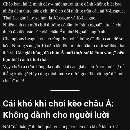
Chào bạn, lại là mình đây – một người từng dành không biết bao
nhiêu đêm thức trắng chỉ để theo dõi những trận cầu tại V-League,
Thai League hay xa hơn là J-League và K-League.
Nhiều anh em mới chơi thường có tâm lý “sính ngoại”, tức là chỉ
thích đổ tiền vào các giải châu Âu như Ngoại hạng Anh,
Champions League vì cho rằng đó mới là bóng đá đỉnh cao, dễ soi
kèo. Nhưng sau gần 10 năm lăn lộn, mình nhận ra một sự thật khá
thú vị:
Các giải bóng đá châu Á mới thực sự là “mỏ vàng” nếu
bạn biết cách khai thác.
Vậy chơi cá cược bóng đá online tại các giải châu Á có thực sự dễ
thắng không? Hãy cùng mình mổ xẻ dưới góc độ một người “thực
chiến” nhé!
Cái khó khi chơi kèo châu Á:
Không dành cho người lười
Nói “dễ thắng” thì hơi quá, vì làm gì có tiền nào là dễ kiếm. Cái