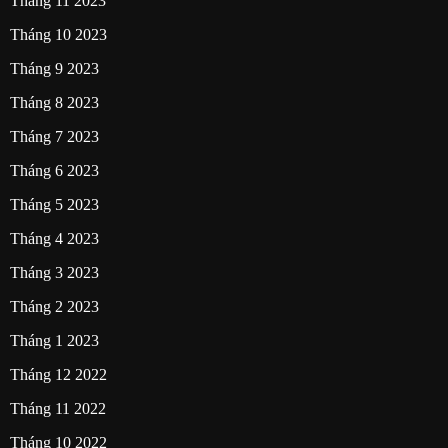
Tháng 11 2023
Tháng 10 2023
Tháng 9 2023
Tháng 8 2023
Tháng 7 2023
Tháng 6 2023
Tháng 5 2023
Tháng 4 2023
Tháng 3 2023
Tháng 2 2023
Tháng 1 2023
Tháng 12 2022
Tháng 11 2022
Tháng 10 2022