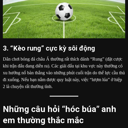
3. “Kèo rung” cực kỳ sôi động
Dân chơi bóng đá châu Á thường rất thích đánh “Rung” (đặt cược
khi trận đấu đang diễn ra). Các giải đấu tại khu vực này thường có
xu hướng nổ bàn thắng vào những phút cuối trận do thể lực cầu thủ
đi xuống. Nếu bạn nắm được quy luật này, việc “lượm lúa” ở hiệp
2 là chuyện rất thường tình.
Những câu hỏi “hóc búa” anh
em thường thắc mắc