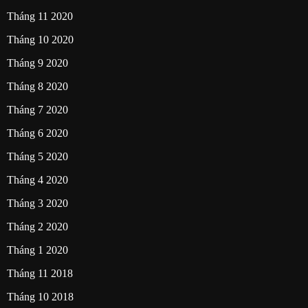
Tháng 11 2020
Tháng 10 2020
Tháng 9 2020
Tháng 8 2020
Tháng 7 2020
Tháng 6 2020
Tháng 5 2020
Tháng 4 2020
Tháng 3 2020
Tháng 2 2020
Tháng 1 2020
Tháng 11 2018
Tháng 10 2018