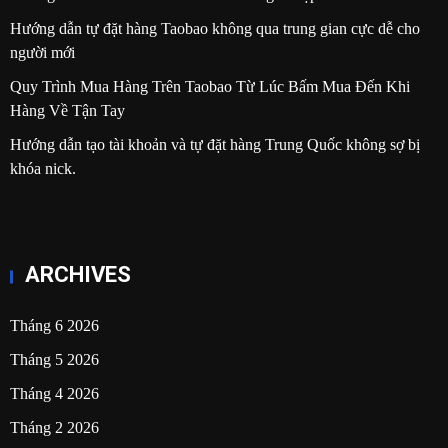
Hướng dẫn tự đặt hàng Taobao không qua trung gian cực dễ cho
người mới
Quy Trình Mua Hàng Trên Taobao Từ Lúc Bấm Mua Đến Khi
Hàng Về Tận Tay
Hướng dẫn tạo tài khoản và tự đặt hàng Trung Quốc không sợ bị
khóa nick.
ARCHIVES
Tháng 6 2026
Tháng 5 2026
Tháng 4 2026
Tháng 2 2026