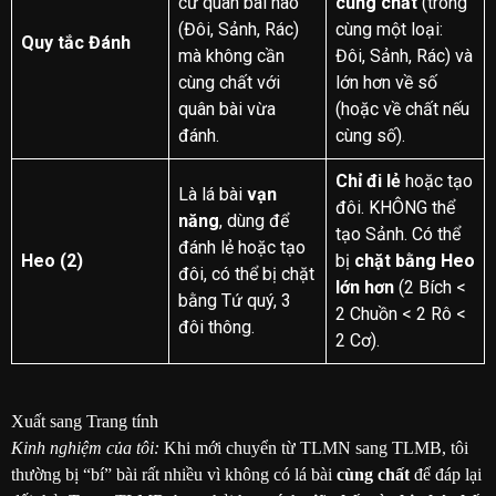
cứ quân bài nào
cùng chất
(trong
(Đôi, Sảnh, Rác)
cùng một loại:
Quy tắc Đánh
mà không cần
Đôi, Sảnh, Rác) và
cùng chất với
lớn hơn về số
quân bài vừa
(hoặc về chất nếu
đánh.
cùng số).
Chỉ đi lẻ
hoặc tạo
Là lá bài
vạn
đôi. KHÔNG thể
năng
, dùng để
tạo Sảnh. Có thể
đánh lẻ hoặc tạo
Heo (2)
bị
chặt bằng Heo
đôi, có thể bị chặt
lớn hơn
(2 Bích <
bằng Tứ quý, 3
2 Chuồn < 2 Rô <
đôi thông.
2 Cơ).
Xuất sang Trang tính
Kinh nghiệm của tôi:
Khi mới chuyển từ TLMN sang TLMB, tôi
thường bị “bí” bài rất nhiều vì không có lá bài
cùng chất
để đáp lại