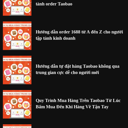
tành order Taobao
Hướng dẫn order 1688 từ A đến Z cho người
tập tành kinh doanh
Hướng dẫn tự đặt hàng Taobao không qua
trung gian cực dễ cho người mới
Quy Trình Mua Hàng Trên Taobao Từ Lúc
Bấm Mua Đến Khi Hàng Về Tận Tay