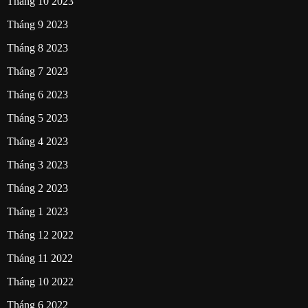
Tháng 10 2023
Tháng 9 2023
Tháng 8 2023
Tháng 7 2023
Tháng 6 2023
Tháng 5 2023
Tháng 4 2023
Tháng 3 2023
Tháng 2 2023
Tháng 1 2023
Tháng 12 2022
Tháng 11 2022
Tháng 10 2022
Tháng 6 2022