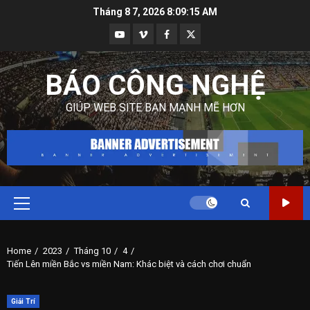
Skip
Tháng 8 7, 2026
8:09:16 AM
to
Youtube
Vimeo
Facebook
Twitter
content
BÁO CÔNG NGHỆ
GIÚP WEB SITE BẠN MẠNH MẼ HƠN
Primary
Menu
Home
2023
Tháng 10
4
Tiến Lên miền Bắc vs miền Nam: Khác biệt và cách chơi chuẩn
Giải Trí