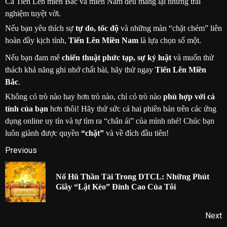
Cả Tiến Lên miền Bắc và miền Nam đều mang lại những trải
nghiệm tuyệt vời.
Nếu bạn yêu thích sự
tự do, tốc độ
và những màn “chặt chém” liên
hoàn đầy kịch tính,
Tiến Lên Miền Nam
là lựa chọn số một.
Nếu bạn đam mê
chiến thuật phức tạp, sự kỷ luật
và muốn thử
thách khả năng ghi nhớ chất bài, hãy thử ngay
Tiến Lên Miền
Bắc
.
Không có trò nào hay hơn trò nào, chỉ có trò nào
phù hợp với cá
tính của bạn
hơn thôi! Hãy thử sức cả hai phiên bản trên các ứng
dụng online uy tín và tự tìm ra “chân ái” của mình nhé! Chúc bạn
luôn giành được quyền
“chặt”
và về đích đầu tiên!
Post
Previous
navigation
Nổ Hũ Thần Tài Trong DTCL: Những Phút
P
Giây “Lật Kèo” Đỉnh Cao Của Tôi
p
Next