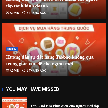
tập tành kinh doanh
ADMIN
2 THÁNG AGO
Dịch vụ
Hướng dẫn tự đặt hàng Taobao không qua
trung gian cực dễ cho người mới
ADMIN
2 THÁNG AGO
YOU MAY HAVE MISSED
Top 5 sai lầm kinh điển của người mới tập