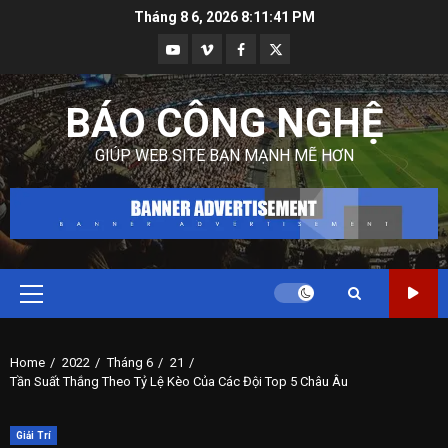
Skip
Tháng 8 6, 2026
8:11:42 PM
to
Youtube
Vimeo
Facebook
Twitter
content
BÁO CÔNG NGHỆ
GIÚP WEB SITE BẠN MẠNH MẼ HƠN
Primary
Menu
Home
2022
Tháng 6
21
Tần Suất Thắng Theo Tỷ Lệ Kèo Của Các Đội Top 5 Châu Âu
Giải Trí