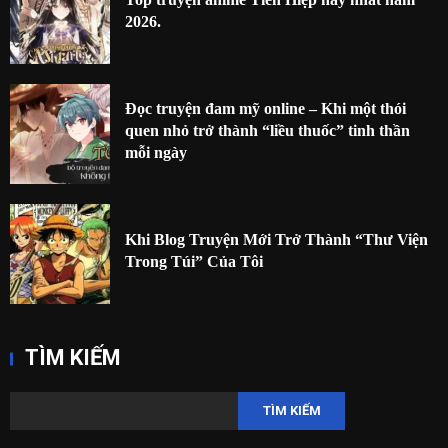
2026.
Đọc truyện đam mỹ online – Khi một thói
quen nhỏ trở thành “liều thuốc” tinh thần
mỗi ngày
Khi Blog Truyện Mới Trở Thành “Thư Viện
Trong Túi” Của Tôi
TÌM KIẾM
TÌM KIẾM