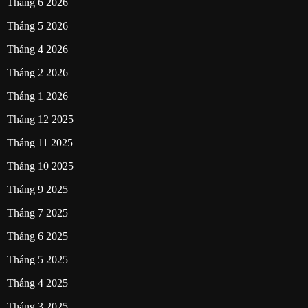
Tháng 6 2026
Tháng 5 2026
Tháng 4 2026
Tháng 2 2026
Tháng 1 2026
Tháng 12 2025
Tháng 11 2025
Tháng 10 2025
Tháng 9 2025
Tháng 7 2025
Tháng 6 2025
Tháng 5 2025
Tháng 4 2025
Tháng 3 2025