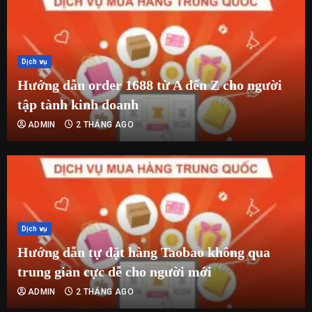
Dịch vụ
Hướng dẫn order 1688 từ A đến Z cho người
tập tành kinh doanh
ADMIN
2 THÁNG AGO
Dịch vụ
Hướng dẫn tự đặt hàng Taobao không qua
trung gian cực dễ cho người mới
ADMIN
2 THÁNG AGO