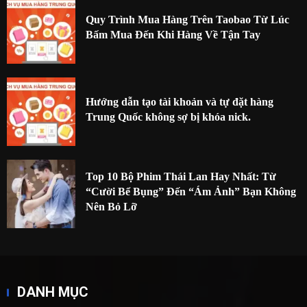
Quy Trình Mua Hàng Trên Taobao Từ Lúc
Bấm Mua Đến Khi Hàng Về Tận Tay
Hướng dẫn tạo tài khoản và tự đặt hàng
Trung Quốc không sợ bị khóa nick.
Top 10 Bộ Phim Thái Lan Hay Nhất: Từ
“Cười Bể Bụng” Đến “Ám Ảnh” Bạn Không
Nên Bỏ Lỡ
DANH MỤC