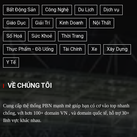
Bất Động Sản
Công Nghệ
Du Lịch
Dịch vụ
Giáo Dục
Giải Trí
Kinh Doanh
Nội Thất
Số Hoá
Sức Khoẻ
Thời Trang
Thực Phẩm - Đồ Uống
Tài Chính
Xe
Xây Dựng
Y Tế
VỀ CHÚNG TÔI
Cung cấp thệ thống PBN mạnh mẽ giúp bạn có cơ vào top nhanh
chống, với hơn 100+ domain VN , và domain quốc tế, hỗ trợ 30+
lĩnh vực khác nhau.