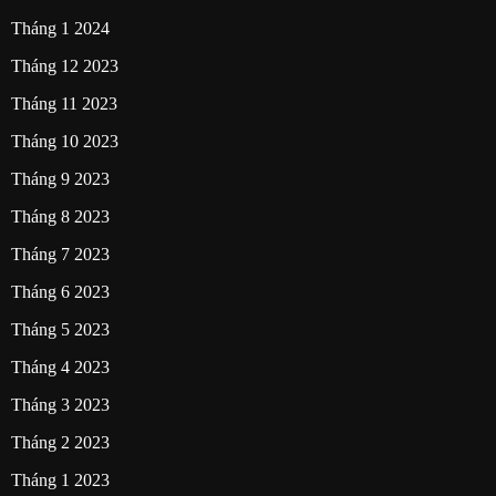
Tháng 1 2024
Tháng 12 2023
Tháng 11 2023
Tháng 10 2023
Tháng 9 2023
Tháng 8 2023
Tháng 7 2023
Tháng 6 2023
Tháng 5 2023
Tháng 4 2023
Tháng 3 2023
Tháng 2 2023
Tháng 1 2023