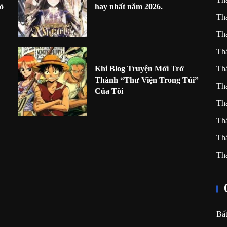
ỏ
hay nhất năm 2026.
Th
Th
Th
Th
Khi Blog Truyện Mới Trở
Thành “Thư Viện Trong Túi”
Th
Của Tôi
Th
Th
Th
Th
Bấ