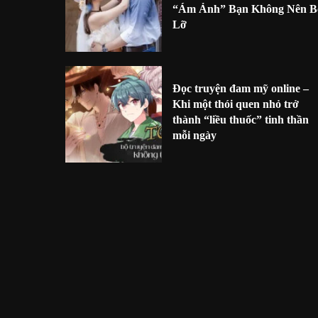
“Ám Ảnh” Bạn Không Nên B
Lỡ
Đọc truyện đam mỹ online –
Khi một thói quen nhỏ trở
thành “liều thuốc” tinh thần
mỗi ngày