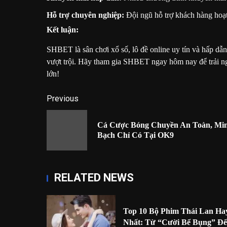
Hỗ trợ chuyên nghiệp:
Đội ngũ hỗ trợ khách hàng hoạt
Kết luận:
SHBET là sân chơi xổ số, lô đề online uy tín và hấp dẫn
vượt trội. Hãy tham gia SHBET ngay hôm nay để trải ngh
lớn!
Post
Previous
navigation
Cá Cược Bóng Chuyền An Toàn, Mi
Bạch Chỉ Có Tại OK9
RELATED NEWS
Top 10 Bộ Phim Thái Lan Ha
Nhất: Từ “Cười Bể Bụng” Đ