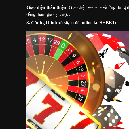
Giao diện thân thiện:
Giao diện website và ứng dụng di
dàng tham gia đặt cược.
3. Các loại hình xổ số, lô đề online tại SHBET: