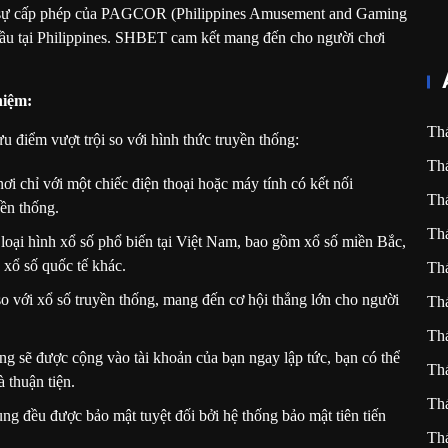
i sự cấp phép của PAGCOR (Philippines Amusement and Gaming
 đầu tại Philippines. SHBET cam kết mang đến cho người chơi
hiệm:
Th
u điểm vượt trội so với hình thức truyền thống:
Th
ơi chỉ với một chiếc điện thoại hoặc máy tính có kết nối
Th
yền thống.
Th
ại hình xổ số phổ biến tại Việt Nam, bao gồm xổ số miền Bắc,
 xổ số quốc tế khác.
Th
 với xổ số truyền thống, mang đến cơ hội thắng lớn cho người
Th
Th
ng sẽ được cộng vào tài khoản của bạn ngay lập tức, bạn có thể
Th
 thuận tiện.
Th
ng đều được bảo mật tuyệt đối bởi hệ thống bảo mật tiên tiến
Th