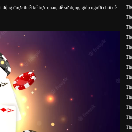
Th
 động được thiết kế trực quan, dễ sử dụng, giúp người chơi dễ
Th
Th
Th
Th
Th
Th
Th
Th
Th
Th
Th
Th