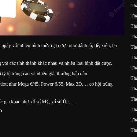
Th
Th
Th
Th
gày với nhiều hình thức đặt cược như đánh lô, đề, xiên, ba
Th
Th
với các tỉnh thành khác nhau và nhiều loại hình đặt cược.
Th
ỷ lệ trúng cao và nhiều giải thưởng hấp dẫn.
Th
etlott như Mega 6/45, Power 6/55, Max 3D,… cơ hội trúng
Th
Th
ốc gia khác như xổ số Mỹ, xổ số Úc,…
Th
T:
Th
Th