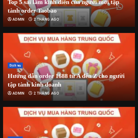
Top 5 sai lầm kinh điển của người mới tập
tành order Taobao
ADMIN
2 THÁNG AGO
Dịch vụ
Hướng dẫn order 1688 từ A đến Z cho người
tập tành kinh doanh
ADMIN
2 THÁNG AGO