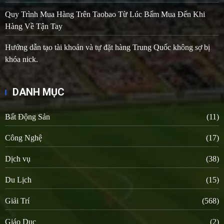
Quy Trình Mua Hàng Trên Taobao Từ Lúc Bấm Mua Đến Khi
Hàng Về Tận Tay
Hướng dẫn tạo tài khoản và tự đặt hàng Trung Quốc không sợ bị
khóa nick.
DANH MỤC
Bất Động Sản
(11)
Công Nghệ
(17)
Dịch vụ
(38)
Du Lịch
(15)
Giải Trí
(568)
Giáo Dục
(2)