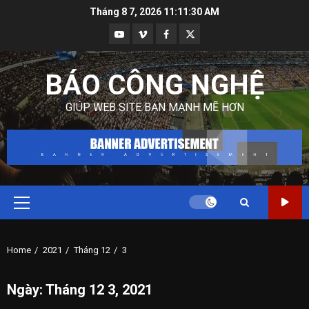
Skip
Tháng 8 7, 2026
11:11:31 AM
to
Youtube
Vimeo
Facebook
Twitter
content
BÁO CÔNG NGHỆ
GIÚP WEB SITE BẠN MẠNH MẼ HƠN
Primary
Menu
Home
2021
Tháng 12
3
Ngày:
Tháng 12 3, 2021