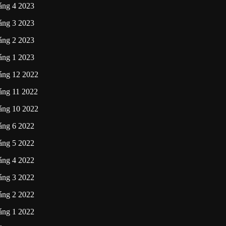
áng 4 2023
áng 3 2023
áng 2 2023
áng 1 2023
áng 12 2022
áng 11 2022
áng 10 2022
áng 6 2022
áng 5 2022
áng 4 2022
áng 3 2022
áng 2 2022
áng 1 2022