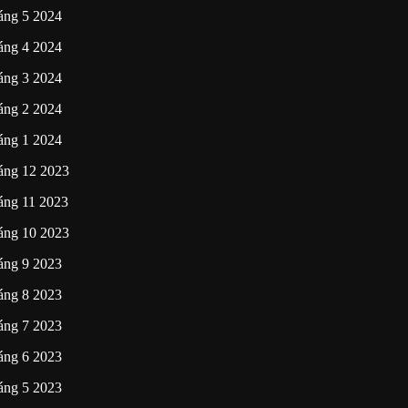
áng 5 2024
áng 4 2024
áng 3 2024
áng 2 2024
áng 1 2024
áng 12 2023
áng 11 2023
áng 10 2023
áng 9 2023
áng 8 2023
áng 7 2023
áng 6 2023
áng 5 2023