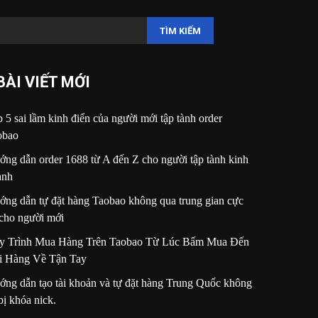
TÌM KIẾM
BÀI VIẾT MỚI
 5 sai lầm kinh điển của người mới tập tành order
obao
ng dẫn order 1688 từ A đến Z cho người tập tành kinh
anh
ng dẫn tự đặt hàng Taobao không qua trung gian cực
 cho người mới
y Trình Mua Hàng Trên Taobao Từ Lúc Bấm Mua Đến
i Hàng Về Tận Tay
ng dẫn tạo tài khoản và tự đặt hàng Trung Quốc không
bị khóa nick.