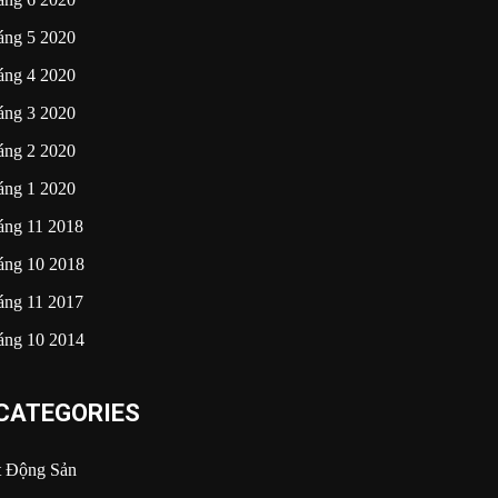
áng 5 2020
áng 4 2020
áng 3 2020
áng 2 2020
áng 1 2020
áng 11 2018
áng 10 2018
áng 11 2017
áng 10 2014
CATEGORIES
t Động Sản