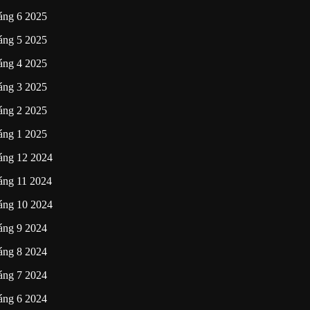
áng 6 2025
áng 5 2025
áng 4 2025
áng 3 2025
áng 2 2025
áng 1 2025
áng 12 2024
áng 11 2024
áng 10 2024
áng 9 2024
áng 8 2024
áng 7 2024
áng 6 2024