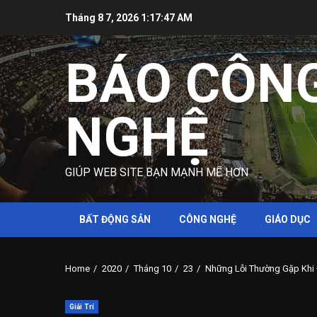
Skip
Tháng 8 7, 2026
1:17:48 AM
to
content
BÁO CÔN
NGHỆ
GIÚP WEB SITE BẠN MẠNH MẼ HƠN
BẤT ĐỘNG SẢN
CÔNG NGHỆ
GIÁO DỤC
Home
2020
Tháng 10
23
Những Lỗi Thường Gặp Khi 
Giải Trí