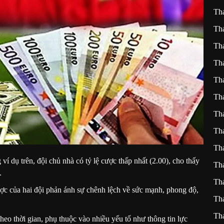
Th
Th
Th
Th
Th
Th
Th
Th
Th
ví dụ trên, đội chủ nhà có tỷ lệ cược thấp nhất (2.00), cho thấy
Th
.
Th
ợc của hai đội phản ánh sự chênh lệch về sức mạnh, phong độ,
Th
Th
theo thời gian, phụ thuộc vào nhiều yếu tố như thông tin lực