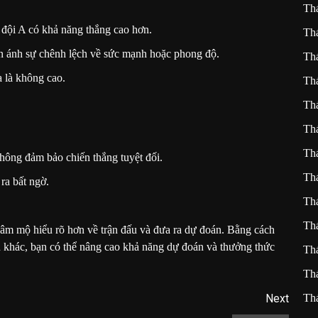
Th
á đội A có khả năng thắng cao hơn.
Th
ản ánh sự chênh lệch về sức mạnh hoặc phong độ.
Th
a là không cao.
Th
Th
Th
Th
không đảm bảo chiến thắng tuyệt đối.
Th
ra bất ngờ.
Th
Th
âm mộ hiểu rõ hơn về trận đấu và đưa ra dự đoán. Bằng cách
tin khác, bạn có thể nâng cao khả năng dự đoán và thưởng thức
Th
Th
Th
Next