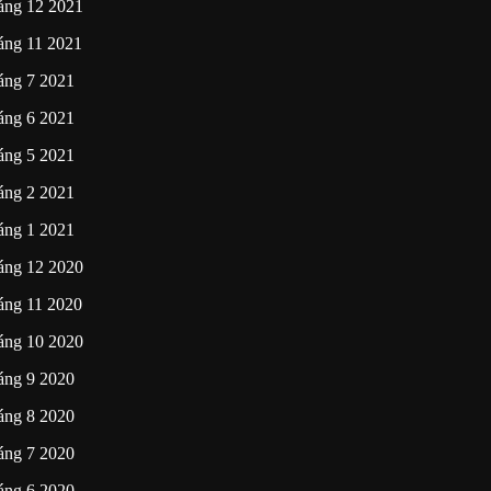
áng 12 2021
áng 11 2021
áng 7 2021
áng 6 2021
áng 5 2021
áng 2 2021
áng 1 2021
áng 12 2020
áng 11 2020
áng 10 2020
áng 9 2020
áng 8 2020
áng 7 2020
áng 6 2020