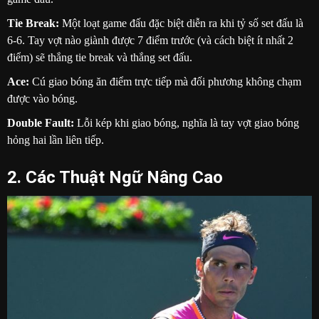
Tie Break:
Một loạt game đấu đặc biệt diễn ra khi tỷ số set đấu là
6-6. Tay vợt nào giành được 7 điểm trước (và cách biệt ít nhất 2
điểm) sẽ thắng tie break và thắng set đấu.
Ace:
Cú giao bóng ăn điểm trực tiếp mà đối phương không chạm
được vào bóng.
Double Fault:
Lỗi kép khi giao bóng, nghĩa là tay vợt giao bóng
hỏng hai lần liên tiếp.
2. Các Thuật Ngữ Nâng Cao