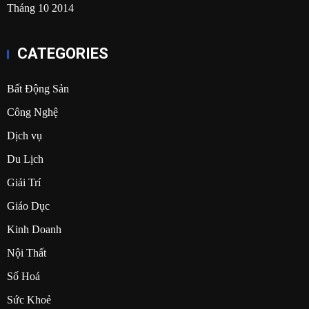
Tháng 10 2014
CATEGORIES
Bất Động Sản
Công Nghệ
Dịch vụ
Du Lịch
Giải Trí
Giáo Dục
Kinh Doanh
Nội Thất
Số Hoá
Sức Khoẻ