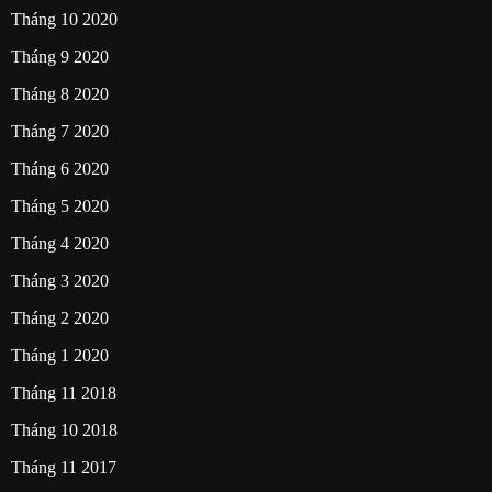
Tháng 10 2020
Tháng 9 2020
Tháng 8 2020
Tháng 7 2020
Tháng 6 2020
Tháng 5 2020
Tháng 4 2020
Tháng 3 2020
Tháng 2 2020
Tháng 1 2020
Tháng 11 2018
Tháng 10 2018
Tháng 11 2017