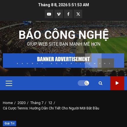
Skip
Tháng 8 8, 2026
5:51:54 AM
to
Youtube
Vimeo
Facebook
Twitter
content
BÁO CÔNG NGHỆ
GIÚP WEB SITE BẠN MẠNH MẼ HƠN
Primary
Menu
Home
2020
Tháng 7
12
Cá Cược Tennis: Hướng Dẫn Chi Tiết Cho Người Mới Bắt Đầu
Giải Trí