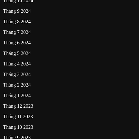
Tháng 10 2024
Tháng 9 2024
Tháng 8 2024
Tháng 7 2024
Tháng 6 2024
Tháng 5 2024
Tháng 4 2024
Tháng 3 2024
Tháng 2 2024
Tháng 1 2024
Tháng 12 2023
Tháng 11 2023
Tháng 10 2023
Tháng 9 2023