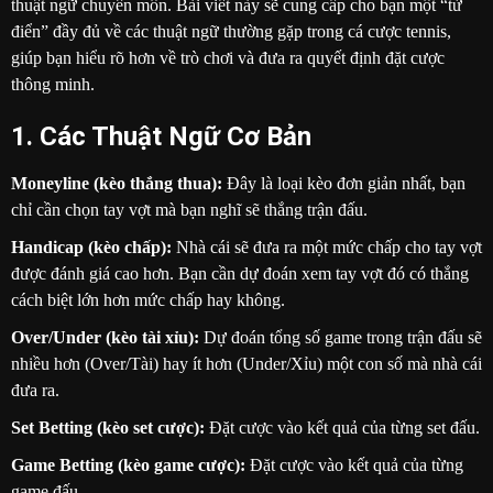
thuật ngữ chuyên môn. Bài viết này sẽ cung cấp cho bạn một “từ
điển” đầy đủ về các thuật ngữ thường gặp trong cá cược tennis,
giúp bạn hiểu rõ hơn về trò chơi và đưa ra quyết định đặt cược
thông minh.
1. Các Thuật Ngữ Cơ Bản
Moneyline (kèo thắng thua):
Đây là loại kèo đơn giản nhất, bạn
chỉ cần chọn tay vợt mà bạn nghĩ sẽ thắng trận đấu.
Handicap (kèo chấp):
Nhà cái sẽ đưa ra một mức chấp cho tay vợt
được đánh giá cao hơn. Bạn cần dự đoán xem tay vợt đó có thắng
cách biệt lớn hơn mức chấp hay không.
Over/Under (kèo tài xỉu):
Dự đoán tổng số game trong trận đấu sẽ
nhiều hơn (Over/Tài) hay ít hơn (Under/Xỉu) một con số mà nhà cái
đưa ra.
Set Betting (kèo set cược):
Đặt cược vào kết quả của từng set đấu.
Game Betting (kèo game cược):
Đặt cược vào kết quả của từng
game đấu.