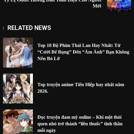
post:
Mới
RELATED NEWS
Top 10 Bộ Phim Thái Lan Hay Nhất: Từ
“Cười Bể Bụng” Đến “Ám Ảnh” Bạn Không
Nên Bỏ Lỡ
Top truyện anime Tiên Hiệp hay nhất năm
2026.
Đọc truyện đam mỹ online – Khi một thói
quen nhỏ trở thành “liều thuốc” tinh thần
mỗi ngày