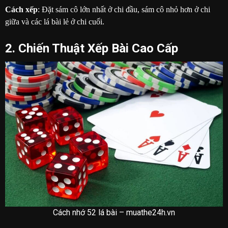
Cách xếp
: Đặt sám cô lớn nhất ở chi đầu, sám cô nhỏ hơn ở chi
giữa và các lá bài lẻ ở chi cuối.
2. Chiến Thuật Xếp Bài Cao Cấp
Cách nhớ 52 lá bài – muathe24h.vn