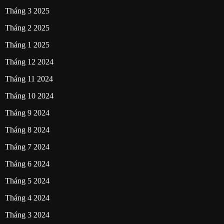
Tháng 3 2025
Tháng 2 2025
Tháng 1 2025
Tháng 12 2024
Tháng 11 2024
Tháng 10 2024
Tháng 9 2024
Tháng 8 2024
Tháng 7 2024
Tháng 6 2024
Tháng 5 2024
Tháng 4 2024
Tháng 3 2024