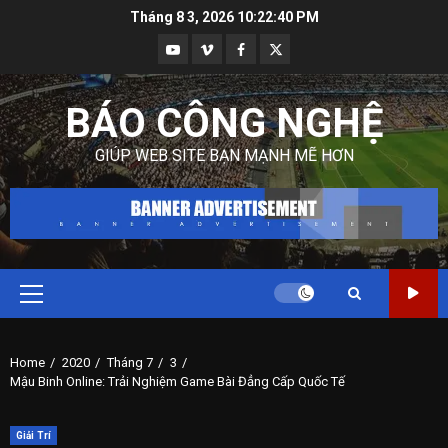
Skip
Tháng 8 3, 2026
10:22:41 PM
to
Youtube
Vimeo
Facebook
Twitter
content
BÁO CÔNG NGHỆ
GIÚP WEB SITE BẠN MẠNH MẼ HƠN
Primary
Menu
Home
2020
Tháng 7
3
Mậu Binh Online: Trải Nghiệm Game Bài Đẳng Cấp Quốc Tế
Giải Trí