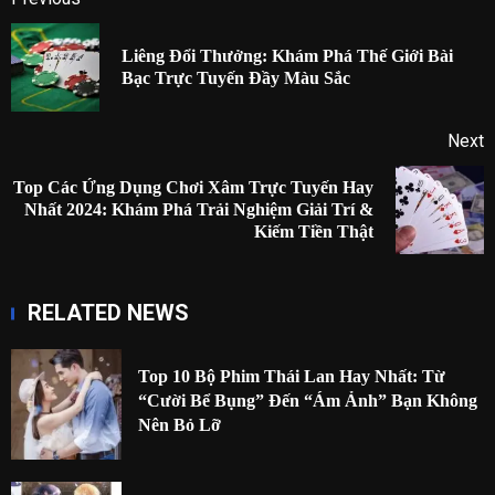
Post
navigation
Liêng Đổi Thưởng: Khám Phá Thế Giới Bài
P
Bạc Trực Tuyến Đầy Màu Sắc
p
Next
Top Các Ứng Dụng Chơi Xâm Trực Tuyến Hay
Next
Nhất 2024: Khám Phá Trải Nghiệm Giải Trí &
post:
Kiếm Tiền Thật
RELATED NEWS
Top 10 Bộ Phim Thái Lan Hay Nhất: Từ
“Cười Bể Bụng” Đến “Ám Ảnh” Bạn Không
Nên Bỏ Lỡ