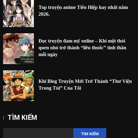
Top truyện anime Tiên Hiệp hay nhất năm
2026.
Đọc truyện đam mỹ online – Khi một thói
quen nhỏ trở thành “liều thuốc” tinh thần
mỗi ngày
Khi Blog Truyện Mới Trở Thành “Thư Viện
Trong Túi” Của Tôi
TÌM KIẾM
TÌM KIẾM