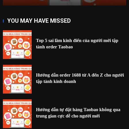
YOU MAY HAVE MISSED
Top 5 sai lầm kinh điển của người mới tập
tành order Taobao
Hướng dẫn order 1688 từ A đến Z cho người
tập tành kinh doanh
Hướng dẫn tự đặt hàng Taobao không qua
trung gian cực dễ cho người mới