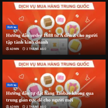
Dịch vụ
Hướng dẫn order 1688 từ A đến Z cho người
tập tành kinh doanh
ADMIN
2 THÁNG AGO
Dịch vụ
Hướng dẫn tự đặt hàng Taobao không qua
trung gian cực dễ cho người mới
ADMIN
2 THÁNG AGO