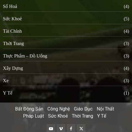
Số Hoá
(4)
Sức Khoẻ
(5)
Tài Chính
(4)
Thời Trang
(3)
Thực Phẩm – Đồ Uống
(3)
Xây Dựng
(4)
Xe
(3)
Y Tế
(1)
Bất Động Sản
Công Nghệ
Giáo Dục
Nội Thất
Pháp Luật
Sức Khoẻ
Thời Trang
Y Tế
Youtube
Vimeo
Facebook
Twitter