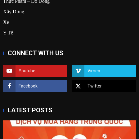
Thực Phẩm – Đồ Uống
Xây Dựng
Xe
Y Tế
CONNECT WITH US
Youtube
Vimeo
Facebook
Twitter
LATEST POSTS