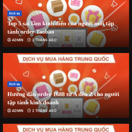
Dịch vụ
Top 5 sai lầm kinh điển của người mới tập
tành order Taobao
ADMIN
2 THÁNG AGO
Dịch vụ
Hướng dẫn order 1688 từ A đến Z cho người
tập tành kinh doanh
ADMIN
2 THÁNG AGO