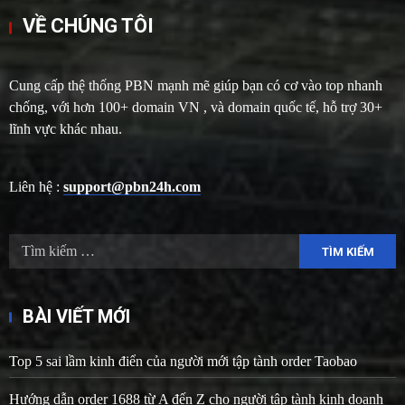
VỀ CHÚNG TÔI
Cung cấp thệ thống PBN mạnh mẽ giúp bạn có cơ vào top nhanh
chống, với hơn 100+ domain VN , và domain quốc tế, hỗ trợ 30+
lĩnh vực khác nhau.
Liên hệ :
support@pbn24h.com
Tìm
kiếm
cho:
BÀI VIẾT MỚI
Top 5 sai lầm kinh điển của người mới tập tành order Taobao
Hướng dẫn order 1688 từ A đến Z cho người tập tành kinh doanh