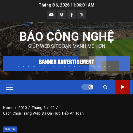
Skip
Tháng 8 6, 2026
11:06:02 AM
to
Youtube
Vimeo
Facebook
Twitter
content
BÁO CÔNG NGHỆ
GIÚP WEB SITE BẠN MẠNH MẼ HƠN
Primary
Menu
Home
2020
Tháng 6
12
Cách Chọn Trang Web Đá Gà Trực Tiếp An Toàn
Giải Trí