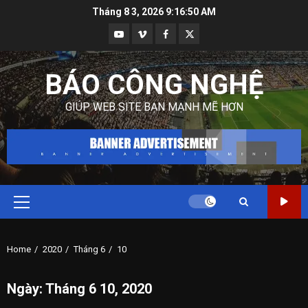
Skip
Tháng 8 3, 2026
9:16:51 AM
to
Youtube
Vimeo
Facebook
Twitter
content
BÁO CÔNG NGHỆ
GIÚP WEB SITE BẠN MẠNH MẼ HƠN
Primary
Menu
Home
2020
Tháng 6
10
Ngày:
Tháng 6 10, 2020