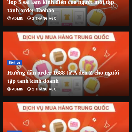
Top 5 sai lầm kinh điển của người mới tập
tành order Taobao
ADMIN
2 THÁNG AGO
Dịch vụ
Hướng dẫn order 1688 từ A đến Z cho người
tập tành kinh doanh
ADMIN
2 THÁNG AGO