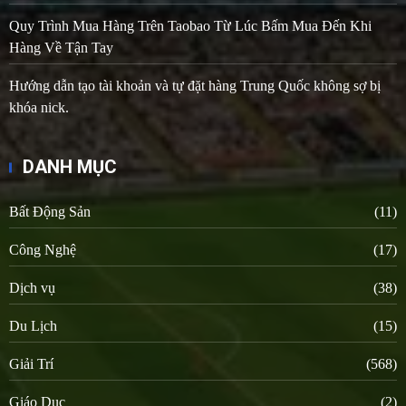
Quy Trình Mua Hàng Trên Taobao Từ Lúc Bấm Mua Đến Khi
Hàng Về Tận Tay
Hướng dẫn tạo tài khoản và tự đặt hàng Trung Quốc không sợ bị
khóa nick.
DANH MỤC
Bất Động Sản
(11)
Công Nghệ
(17)
Dịch vụ
(38)
Du Lịch
(15)
Giải Trí
(568)
Giáo Dục
(2)