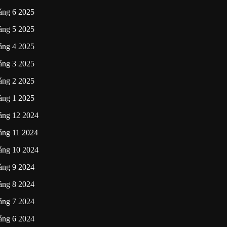
áng 6 2025
áng 5 2025
áng 4 2025
áng 3 2025
áng 2 2025
áng 1 2025
áng 12 2024
áng 11 2024
áng 10 2024
áng 9 2024
áng 8 2024
áng 7 2024
áng 6 2024