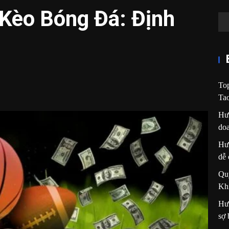
 Kèo Bóng Đá: Định
Top
Ta
Hướ
do
Hướ
dễ
Qu
Kh
Hướ
sợ 