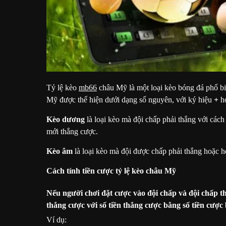
Tỷ lệ kèo
mb66
châu Mỹ là một loại kèo bóng đá phổ biế
Mỹ được thể hiện dưới dạng số nguyên, với ký hiệu
+
h
Kèo dương
là loại kèo mà đội chấp phải thắng với cách 
mới thắng cược.
Kèo âm
là loại kèo mà đội được chấp phải thắng hoặc h
Cách tính tiền cược tỷ lệ kèo châu Mỹ
Nếu người chơi đặt cược vào đội chấp và đội chấp thắ
thắng cược với số tiền thắng cược bằng số tiền cược
Ví dụ: