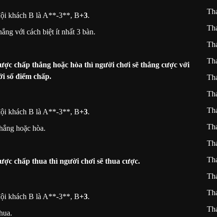
Th
đội khách B là A**-3**, B
+3
.
Th
ng với cách biệt ít nhất 3 bàn.
Th
Th
ược chấp thắng hoặc hòa thì người chơi sẽ thắng cược với
ới số điểm chấp.
Th
Th
Th
đội khách B là A**-3**, B
+3
.
Th
hắng hoặc hòa.
Th
Th
ược chấp thua thì người chơi sẽ thua cược.
Th
Th
đội khách B là A**-3**, B
+3
.
Th
hua.