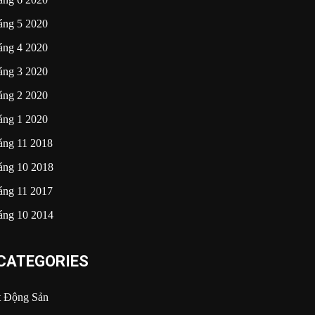
áng 5 2020
áng 4 2020
áng 3 2020
áng 2 2020
áng 1 2020
áng 11 2018
áng 10 2018
áng 11 2017
áng 10 2014
CATEGORIES
t Động Sản