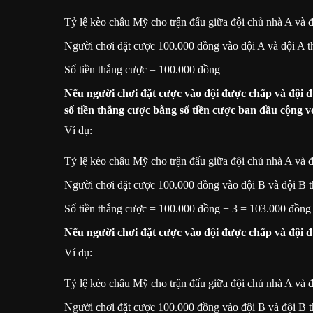
Tỷ lệ kèo châu Mỹ cho trận đấu giữa đội chủ nhà A và 
Người chơi đặt cược 100.000 đồng vào đội A và đội A thắ
Số tiền thắng cược = 100.000 đồng
Nếu người chơi đặt cược vào đội được chấp và đội đ
số tiền thắng cược bằng số tiền cược ban đầu cộng v
Ví dụ:
Tỷ lệ kèo châu Mỹ cho trận đấu giữa đội chủ nhà A và 
Người chơi đặt cược 100.000 đồng vào đội B và đội B t
Số tiền thắng cược = 100.000 đồng + 3 = 103.000 đồng
Nếu người chơi đặt cược vào đội được chấp và đội đ
Ví dụ:
Tỷ lệ kèo châu Mỹ cho trận đấu giữa đội chủ nhà A và 
Người chơi đặt cược 100.000 đồng vào đội B và đội B t