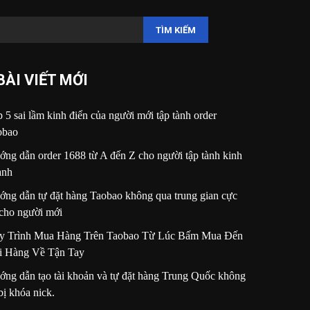
TÌM KIẾM
BÀI VIẾT MỚI
 5 sai lầm kinh điển của người mới tập tành order
obao
ng dẫn order 1688 từ A đến Z cho người tập tành kinh
anh
ng dẫn tự đặt hàng Taobao không qua trung gian cực
 cho người mới
y Trình Mua Hàng Trên Taobao Từ Lúc Bấm Mua Đến
i Hàng Về Tận Tay
ng dẫn tạo tài khoản và tự đặt hàng Trung Quốc không
bị khóa nick.