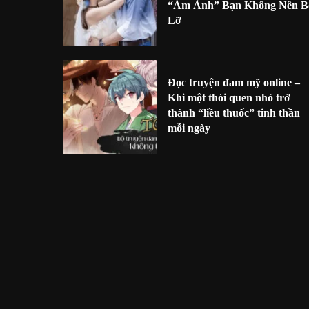
“Ám Ảnh” Bạn Không Nên B
Lỡ
Đọc truyện đam mỹ online –
Khi một thói quen nhỏ trở
thành “liều thuốc” tinh thần
mỗi ngày