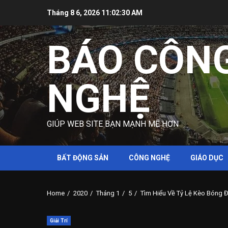
Skip
Tháng 8 6, 2026
11:02:32 AM
to
content
BÁO CÔN
NGHỆ
GIÚP WEB SITE BẠN MẠNH MẼ HƠN
BẤT ĐỘNG SẢN
CÔNG NGHỆ
GIÁO DỤC
Home
2020
Tháng 1
5
Tìm Hiểu Về Tỷ Lệ Kèo Bóng Đ
Giải Trí