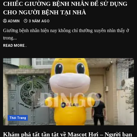
CHIẾC GIƯỜNG BỆNH NHÂN ĐỂ SỬ DỤNG
CHO NGƯỜI BỆNH TẠI NHÀ
ADMIN
3 NĂM AGO
Giường bệnh nhân hiện nay không chỉ thường xuyên nhìn thấy ở
trong...
READ MORE..
Thời Trang
Khám phá tất tần tật về Mascot Hơi – Người bạn