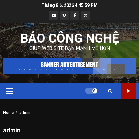
Skip
Tháng 8 6, 2026
4:46:01 PM
to
Youtube
Vimeo
Facebook
Twitter
content
BÁO CÔNG NGHỆ
GIÚP WEB SITE BẠN MẠNH MẼ HƠN
Primary
Menu
Home
admin
admin