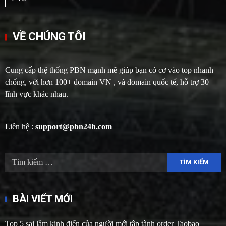
VỀ CHÚNG TÔI
Cung cấp thệ thống PBN mạnh mẽ giúp bạn có cơ vào top nhanh
chống, với hơn 100+ domain VN , và domain quốc tế, hỗ trợ 30+
lĩnh vực khác nhau.
Liên hệ :
support@pbn24h.com
Tìm
kiếm
cho:
BÀI VIẾT MỚI
Top 5 sai lầm kinh điển của người mới tập tành order Taobao