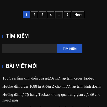
Phân
1
2
3
4
…
7
Next
trang
bài
TÌM KIẾM
viết
TÌM KIẾM
BÀI VIẾT MỚI
Top 5 sai lầm kinh điển của người mới tập tành order Taobao
Hướng dẫn order 1688 từ A đến Z cho người tập tành kinh doanh
Hướng dẫn tự đặt hàng Taobao không qua trung gian cực dễ cho
người mới