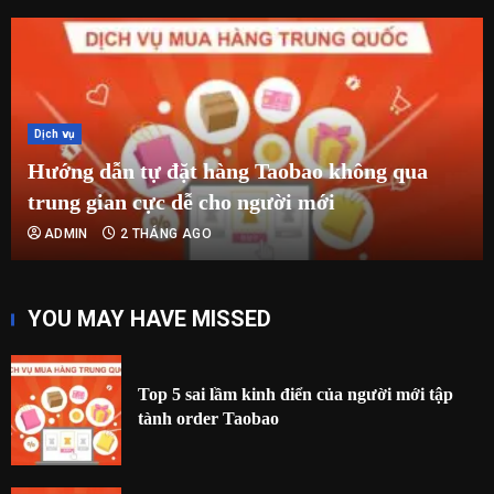
Dịch vụ
Hướng dẫn tự đặt hàng Taobao không qua
trung gian cực dễ cho người mới
ADMIN
2 THÁNG AGO
YOU MAY HAVE MISSED
Top 5 sai lầm kinh điển của người mới tập
tành order Taobao