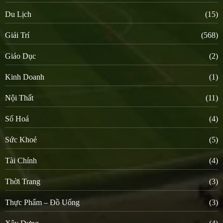
Du Lịch
(15)
Giải Trí
(568)
Giáo Dục
(2)
Kinh Doanh
(1)
Nội Thất
(11)
Số Hoá
(4)
Sức Khoẻ
(5)
Tài Chính
(4)
Thời Trang
(3)
Thực Phẩm – Đồ Uống
(3)