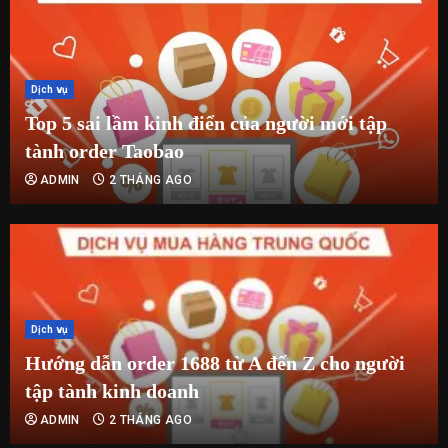
Dịch vụ
Top 5 sai lầm kinh điển của người mới tập
tành order Taobao
ADMIN
2 THÁNG AGO
Dịch vụ
Hướng dẫn order 1688 từ A đến Z cho người
tập tành kinh doanh
ADMIN
2 THÁNG AGO